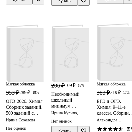
Февралева
Купить
выполнения
заданий двух
вариантов.
Инструкция по
выполнению
экзаменационно
работы. Критери
оценивания.
Ответы и решени
Мягкая обложка
Мягкая обложка
206 ₽
169 ₽
-18%
353 ₽
383 ₽
289 ₽
319 ₽
-18%
-17%
Необходимый
школьный
ОГЭ-2026. Химия.
ЕГЭ и ОГЭ.
минимум.
Сборник заданий.
Химия. 9–11-е
Органическая
500 заданий с
классы. Сборник
Ирина Курило,
химия
Сергей Михаленок,
ответами
расчётных задач
Ирина Соколова
Александра
Нет оценок
Михаил Шевчук
Бережная, Владими
Нет оценок
·
Доронькин,
Купить