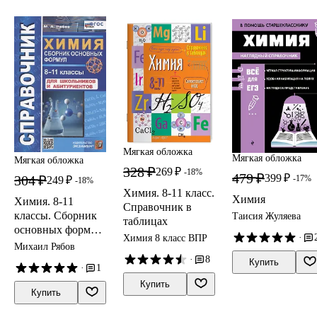
Мягкая обложка
Мягкая обложка
Мягкая обложка
328 ₽
269 ₽
-18%
479 ₽
399 ₽
304 ₽
-17%
249 ₽
-18%
Химия. 8-11 класс.
Химия
Химия. 8-11
Справочник в
классы. Сборник
Таисия Жуляева
таблицах
основных формул.
·
Химия 8 класс ВПР
Справочник. Для
Михаил Рябов
школьников и
·
8
Купить
·
1
абитуриентов.
Купить
ФГОС новый
Купить