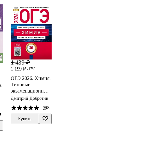
1 439 ₽
1 199 ₽
-17%
ОГЭ 2026. Химия.
Типовые
.
экзаменационные
варианты. 30
Дмитрий Добротин
вариантов
·
8
р
9
Купить