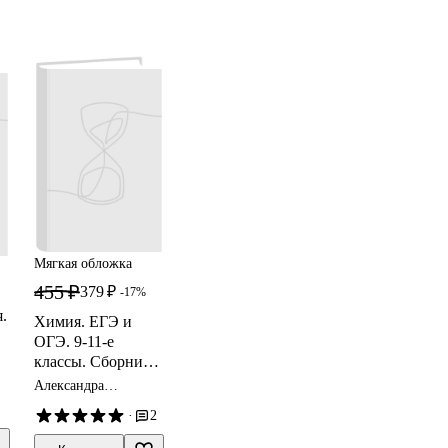
Мягкая обложка
455 ₽
379 ₽
-17%
.
Химия. ЕГЭ и
ОГЭ. 9-11-е
классы. Сборник
х
расчетных задач
Александра
Бережная, Владимир
·
2
Доронькин,
Валентина
ор