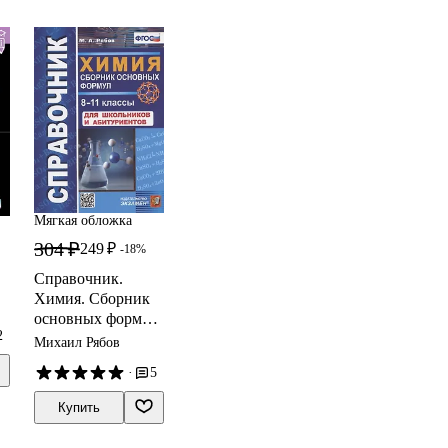
Мягкая обложка
304 ₽
249 ₽
-18%
Справочник.
Химия. Сборник
основных формул.
2
8-11 классы. Для
Михаил Рябов
школьников и
·
5
абитуриентов
Купить