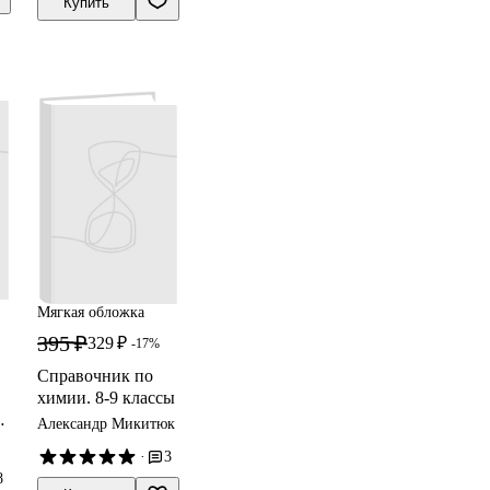
Февралева
Купить
й
и
я
Мягкая обложка
395 ₽
329 ₽
-17%
Справочник по
химии. 8-9 классы
Александр Микитюк
·
3
р
8