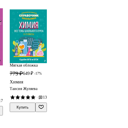
Мягкая обложка
779 ₽
649 ₽
-17%
Химия
Таисия Жуляева
·
13
17
Купить