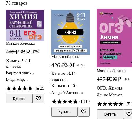
78 товаров
Мягкая обложка
443 ₽
369 ₽
-17%
Мягкая обложка
Химия. 9-11
426 ₽
349 ₽
-18%
классы.
Мягкая обложка
Карманный
Химия. 8-11
справочник
487 ₽
399 ₽
-18%
классы.
Владимир
Доронькин
Карманный
ОГЭ. Химия
·
25
справочник для
Андрей Антошин
Денис Марков
подготовки к ЕГЭ,
Купить
·
10
ОГЭ и ВПР
·
Купить
Купить