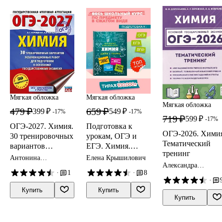
Мягкая обложка
Мягкая обложка
Мягкая обложка
479 ₽
659 ₽
399 ₽
549 ₽
-17%
-17%
719 ₽
599 ₽
-17%
ОГЭ-2027. Химия.
Подготовка к
ОГЭ-2026. Химия
30 тренировочных
урокам, ОГЭ и
Тематический
вариантов
ЕГЭ. Химия.
тренинг
экзаменационных
Наглядный
Антонина
Елена Крышилович
работ для
школьный курс
Александра
Корощенко, Анна
·
1
·
8
Бережная, Владими
Купцова
подготовки к
·
Доронькин,
основному
Валентина
Купить
Купить
государственному
Февралева
Купить
экзамену