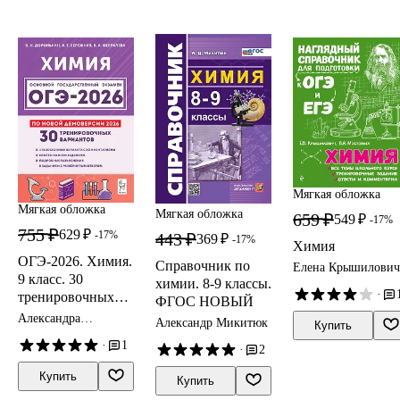
Мягкая обложка
Мягкая обложка
Мягкая обложка
659 ₽
549 ₽
-17%
755 ₽
629 ₽
-17%
443 ₽
369 ₽
-17%
Химия
ОГЭ-2026. Химия.
Справочник по
Елена Крышилович
9 класс. 30
химии. 8-9 классы.
·
тренировочных
ФГОС НОВЫЙ
вариантов по
Александра
Александр Микитюк
Купить
демоверсии 2026
Бережная, Владимир
·
1
Доронькин,
·
2
года. 3
Валентина
разобранных
Февралева
Купить
Купить
варианта с