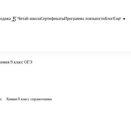
родажа
Читай-школа
Сертификаты
Программа лояльности
Блог
Ещё
имия 9 класс ОГЭ
и
Химия 9 класс справочники