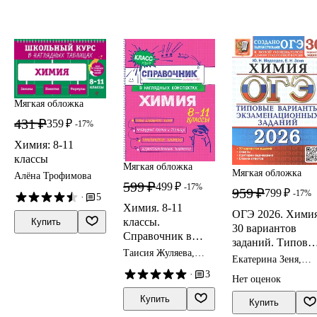
комментариями.
Ответы ко всем
заданиям.
Подробные
разъяснения к
заданиям с
развёрнутым
ответом
Мягкая обложка
431 ₽
359 ₽
-17%
Химия: 8-11
классы
Мягкая обложка
Мягкая обложка
Алёна Трофимова
599 ₽
499 ₽
-17%
959 ₽
799 ₽
-17%
·
5
Химия. 8-11
ОГЭ 2026. Химия
классы.
Купить
30 вариантов
Справочник в
заданий. Типовы
наглядных
Таисия Жуляева,
варианты
Екатерина Зеня,
конспектах
Елена Крышилович
экзаменационны
Юрий Медведев
·
3
Нет оценок
заданий
Купить
Купить