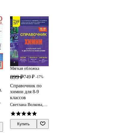
Мягкая обложка
899 ₽
749 ₽
-17%
Справочник по
.
химии для 8-9
классов
е
Светлана Волкова,
Оксана Закаблук,
х
Станислав Рогатых
Купить