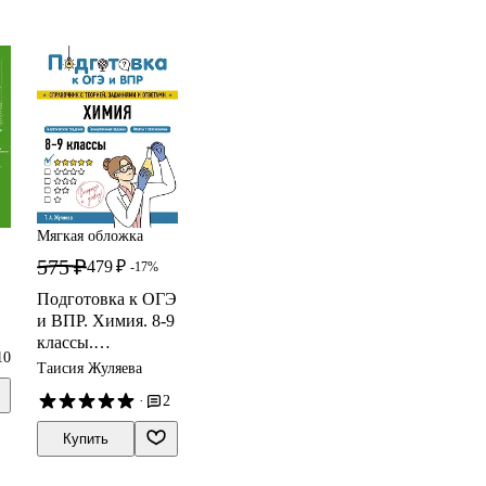
Мягкая обложка
575 ₽
479 ₽
-17%
Подготовка к ОГЭ
и ВПР. Химия. 8-9
классы.
10
Справочник с
Таисия Жуляева
теорией,
·
2
заданиями и
ответами
Купить