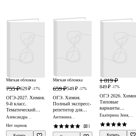
1 019 ₽
Мягкая обложка
Мягкая обложка
849 ₽
-17%
755 ₽
659 ₽
629 ₽
549 ₽
-17%
-17%
ОГЭ 2026. Химия
ОГЭ-2027. Химия.
ОГЭ. Химия.
Типовые
9-й класс.
Полный экспресс-
варианты
Тематический
репетитор для
экзаменационны
Екатерина Зеня,
тренинг. Все типы
подготовки к ОГЭ
Александра
Антонина
заданий. 32
Юрий Медведев
заданий: учебно-
Бережная, Владимир
Корощенко, Анна
Нет оценок
варианта.
·
1
Доронькин,
Купцова
методическое
Валентина
Подробный разб
пособие
Купить
Купить