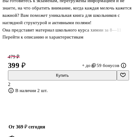
Вы готовитесь к экзаменам, перегружены информацией и не
знаете, на что обратить внимание, когда каждая мелочь кажется
важной? Вам поможет уникальная книга для школьников с
наглядной структурой и активными полями!
Она представит материал школьного курса химии за 8—11
Перейти к описанию и характеристикам
классы в доступном изложении, а особый макет издания выделит
главное и структурирует информацию для наилучшего
запоминания. Активные поля обеспечат быстрый и точный поиск
479 ₽
информации, сохраняя ваше время и увеличивая
399 ₽
+ до
59 бонусов
продуктивность. В справочнике вы найдете важные сведения по
разделам «Первоначальные химические понятия»,
Купить
«Теоретические основы химии», «Неорганическая химия»,
2
«Органическая химия». Теоретические блоки сопровожда
В наличии 2 шт.
от 369 ₽
сегодня