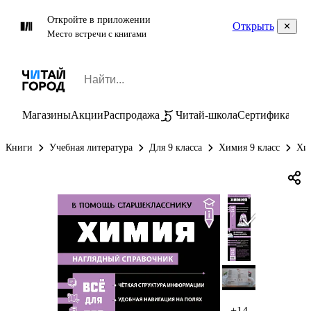
Откройте в приложении
Открыть
Место встречи с книгами
Магазины
Акции
Распродажа
Читай-школа
Сертификаты
П
Книги
Учебная литература
Для 9 класса
Химия 9 класс
Хим
+14