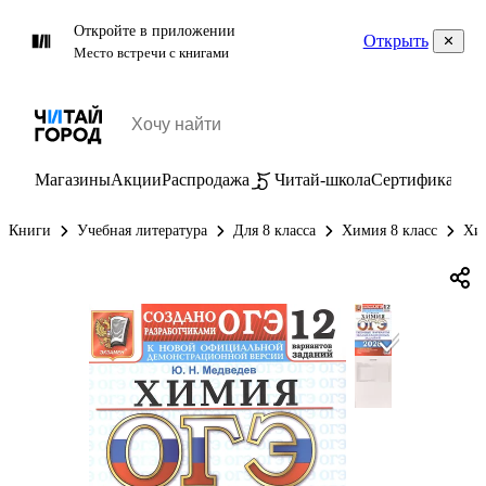
Откройте в приложении
Открыть
Место встречи с книгами
Магазины
Акции
Распродажа
Читай-школа
Сертификаты
П
Книги
Учебная литература
Для 8 класса
Химия 8 класс
Хим