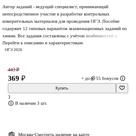
Автор заданий - ведущий специалист, принимающий
непосредственное участие в разработке контрольных
измерительных материалов для проведения ОГЭ. Пособие
содержит 12 типовых вариантов экзаменационных заданий по
химии. Все задания составлены с учётом особенностей и
Перейти к описанию и характеристикам
требований Основного государственного экзамена, полностью
ОГЭ 2026
соответствуют демоверсии, спецификации и кодификатору ОГЭ
2026 года по химии, опубликованным на сайте ФИПИ.
443 ₽
Назначение пособия - отработка практических навыков
369 ₽
+ до
55 бонусов
учащихся по подготовке к экзамену в 9-м классе по химии в
2026 году. В сборнике даны ответы на все варианты заданий и
Купить
приведен подробный разбор всех заданий одного варианта.
3
Пособие предназначено учителям и методи
В наличии 3 шт.
Москва
Смотреть наличие
на карте