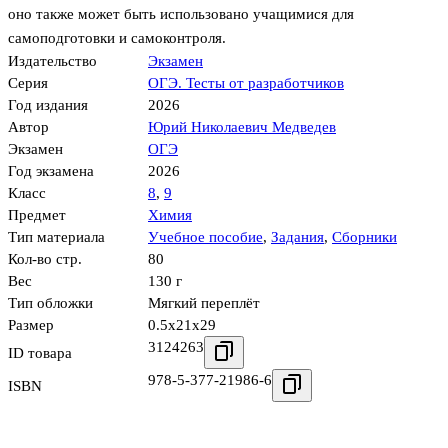
оно также может быть использовано учащимися для
самоподготовки и самоконтроля.
Издательство
Экзамен
Серия
ОГЭ. Тесты от разработчиков
Год издания
2026
Автор
Юрий Николаевич Медведев
Экзамен
ОГЭ
Год экзамена
2026
Класс
8
,
9
Предмет
Химия
Тип материала
Учебное пособие
,
Задания
,
Сборники
Кол-во стр.
80
Вес
130 г
Тип обложки
Мягкий переплёт
Размер
0.5x21x29
3124263
ID товара
978-5-377-21986-6
ISBN