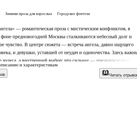
t
Зимняя проза для взрослых
Городское фэнтези
ангела» — романтическая проза с мистическим конфликтом, в
а фоне предновогодней Москвы сталкиваются небесный долг и
ое чувство. В центре сюжета — встреча ангела, давно ищущего
овека, и девушки, уставшей от неудач и одиночества. Здесь важн
 чудеса, а внутренний выбор: что сильнее — предопределённая
описанию и характеристикам
живое чувство, способное изменить привычную жизнь. История
вов
Читать отрыво
а контрасте между праздничным городом, где все спешат по сво
ихой, почти незримой драмой на границе Неба и Земли.
нига
год пути Апреля и Насти пересекаются в тот момент, когда оба
в точке внутреннего перелома. Один много ле