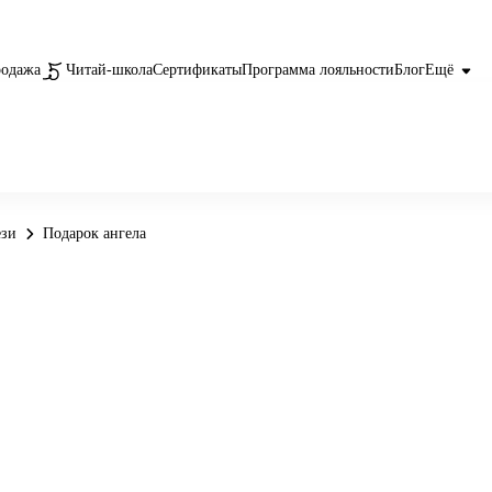
родажа
Читай-школа
Сертификаты
Программа лояльности
Блог
Ещё
ези
Подарок ангела