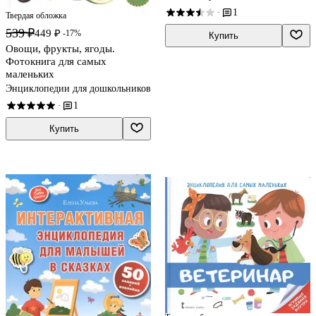
1
·
Твердая обложка
539 ₽
449 ₽
-17%
Купить
Овощи, фрукты, ягоды.
Фотокнига для самых
маленьких
Энциклопедии для дошкольников
1
·
Купить