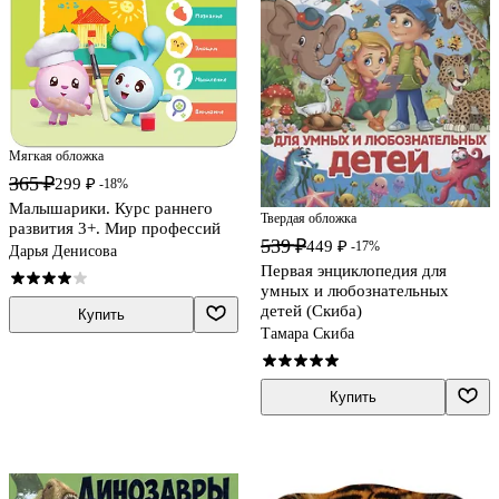
Мягкая обложка
365 ₽
299 ₽
-18%
Малышарики. Курс раннего
Твердая обложка
развития 3+. Мир профессий
539 ₽
449 ₽
-17%
Дарья Денисова
Первая энциклопедия для
умных и любознательных
детей (Скиба)
Купить
Тамара Скиба
Купить