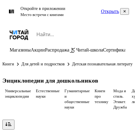
Откройте в приложении
Открыть
Место встречи с книгами
Магазины
Акции
Распродажа
Читай-школа
Сертификаты
П
Книги
Для детей и подростков
Детская познавательная литератур
Энциклопедии для дошкольников
Универсальные
Естественные
Гуманитарные
Книги
Мода и
Д
энциклопедии
науки
и
про
стиль.
х
общественные
технику
Этикет.
л
науки
Дружба