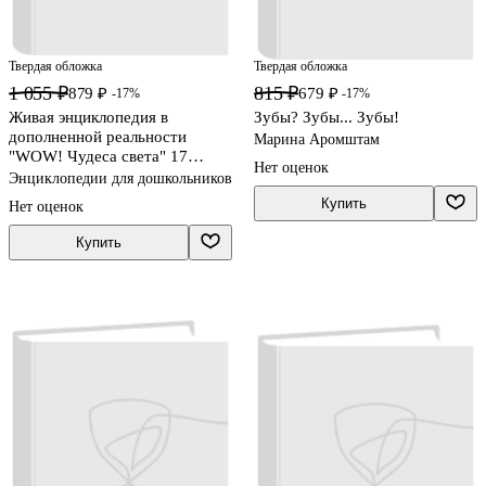
Твердая обложка
Твердая обложка
1 055 ₽
815 ₽
879 ₽
679 ₽
-17%
-17%
Живая энциклопедия в
Зубы? Зубы... Зубы!
дополненной реальности
Марина Аромштам
"WOW! Чудеса света" 17
Нет оценок
удивительных чудес света +
Энциклопедии для дошкольников
150 фактов о них
Купить
Нет оценок
Купить