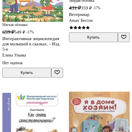
Твердая обложка
431 ₽
359 ₽
-17%
Ветеринар
Аньес Бессон
Мягкая обложка
659 ₽
549 ₽
-17%
Купить
Интерактивная энциклопедия
для малышей в сказках. - Изд.
5-е
Елена Ульева
Нет оценок
Купить