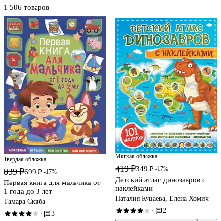
1 506 товаров
Мягкая обложка
Твердая обложка
419 ₽
349 ₽
-17%
839 ₽
699 ₽
-17%
Детский атлас динозавров с
Первая книга для мальчика от
наклейками
1 года до 3 лет
Наталия Куцаева, Елена Хомич
Тамара Скиба
2
·
3
·