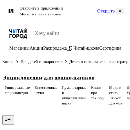
Откройте в приложении
Открыть
Место встречи с книгами
Магазины
Акции
Распродажа
Читай-школа
Сертификаты
П
Книги
Для детей и подростков
Детская познавательная литератур
Энциклопедии для дошкольников
Универсальные
Естественные
Гуманитарные
Книги
Мода и
Д
энциклопедии
науки
и
про
стиль.
х
общественные
технику
Этикет.
л
науки
Дружба