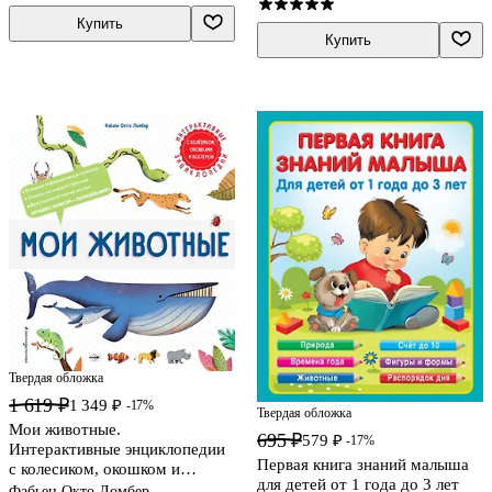
Купить
Купить
Твердая обложка
1 619 ₽
1 349 ₽
-17%
Твердая обложка
Мои животные.
695 ₽
579 ₽
-17%
Интерактивные энциклопедии
Первая книга знаний малыша
с колесиком, окошком и
для детей от 1 года до 3 лет
постером
Фабьен Окто Ломбер