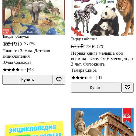
Твердая обложка
Твердая обложка
383 ₽
319 ₽
-17%
575 ₽
479 ₽
-17%
Планета Земля. Детская
Первая книга малыша обо
энциклопедия
всем на свете. От 6 месяцев до
Юлия Соколова
3 лет. Фотокнига
3
·
Тамара Скиба
1
·
Купить
Купить