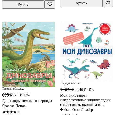
Купить
Купить
Твердая обложка
Твердая обложка
1 379 ₽
1 149 ₽
-17%
695 ₽
579 ₽
-17%
Мои динозавры.
Интерактивные энциклопедии
Динозавры мелового периода
с колесиком, окошком и
Ярослав Попов
постером
Фабьен Окто Ломбер