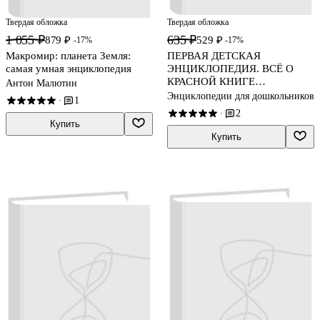
Твердая обложка
Твердая обложка
1 055 ₽
635 ₽
879 ₽
529 ₽
-17%
-17%
Макромир: планета Земля:
ПЕРВАЯ ДЕТСКАЯ
самая умная энциклопедия
ЭНЦИКЛОПЕДИЯ. ВСЁ О
КРАСНОЙ КНИГЕ
Антон Малютин
МАЛЫШАМ
Энциклопедии для дошкольников
1
·
2
·
Купить
Купить