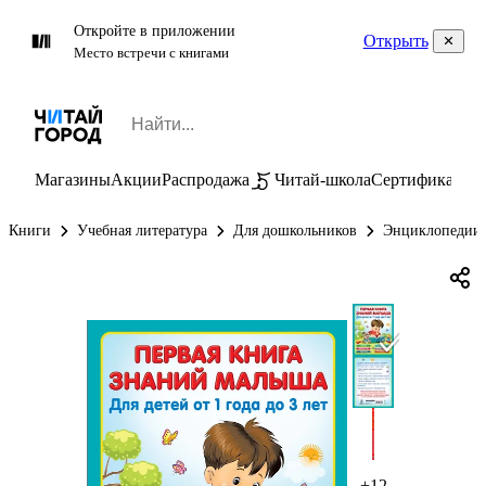
Откройте в приложении
Открыть
Место встречи с книгами
Магазины
Акции
Распродажа
Читай-школа
Сертификаты
П
Книги
Учебная литература
Для дошкольников
Энциклопедии 
+12