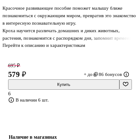
Красочное развивающее пособие поможет малышу ближе
познакомиться с окружающим миром, превратив это знакомство
в интересную познавательную игру.
Кроха научится различать домашних и диких животных,
растения, познакомится с распорядком дня, запомнит времена
Перейти к описанию и характеристикам
года, формы, цифры, потренирует память, внимание, зрительное
восприятие, расширит кругозор и словарный запас. Каждый
раздел выделен определённым цветом, что позволит быстро
695 ₽
находить нужную тему.
579 ₽
+ до
86 бонусов
Купить
6
В наличии 6 шт.
Наличие в магазинах