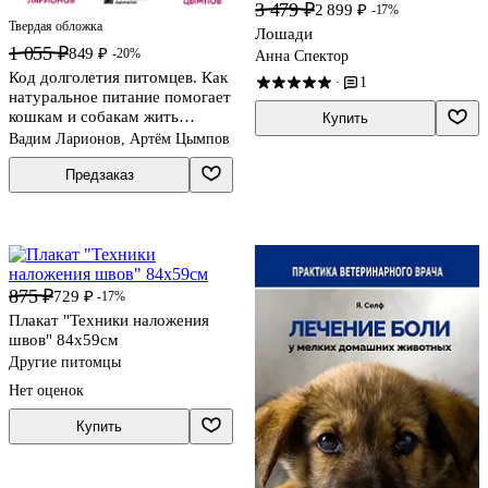
3 479 ₽
2 899 ₽
-17%
Твердая обложка
Лошади
1 055 ₽
849 ₽
-20%
Анна Спектор
Код долголетия питомцев. Как
1
·
натуральное питание помогает
кошкам и собакам жить
Купить
дольше и лучше
Вадим Ларионов, Артём Цымпов
Предзаказ
875 ₽
729 ₽
-17%
Плакат "Техники наложения
швов" 84х59см
Другие питомцы
Нет оценок
Купить