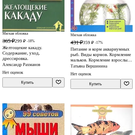
Мягкая обложка
Мягкая обложка
365 ₽
299 ₽
-18%
431 ₽
359 ₽
-17%
Желтощекие какаду.
Питание и корм аквариумных
Содержание, уход,
рыб. Виды кормов. Кормление
дрессировка.
мальков. Кормление взрослых
Александр Рахманов
рыб.
Татьяна Вершинина
Нет оценок
Нет оценок
Купить
Купить