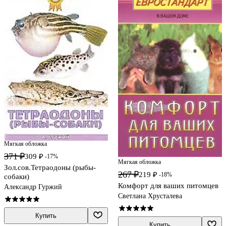
Мягкая обложка
371 ₽
309 ₽
-17%
Мягкая обложка
Зол.сов.Тетраодоны (рыбы-
267 ₽
219 ₽
-18%
собаки)
Комфорт для ваших питомцев
Александр Гуржий
Светлана Хрусталева
Купить
Купить