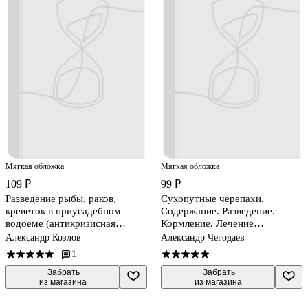
Мягкая обложка
Мягкая обложка
109 ₽
99 ₽
Разведение рыбы, раков,
Сухопутные черепахи.
креветок в приусадебном
Содержание. Разведение.
водоеме (антикризисная
Кормление. Лечение
программа аквариума)
заболеваний
Александр Козлов
Александр Чегодаев
1
·
 Забрать

 Забрать

из магазина
из магазина