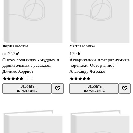
Твердая обложка
Мягкая обложка
от 757 ₽
179 ₽
О всех созданиях - мудрых и
Аквариумные и террариумные
удивительных : рассказы
черепахи. Обзор видов.
Джеймс Хэрриот
Александр Чегодаев
1
·
 Забрать

 Забрать

из магазина
из магазина