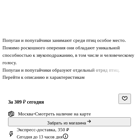
Попугаи и попугайчики занимают среди птиц особое место.
Помимо роскошного оперения они обладают уникальной
способностью к звукоподражанию, в том числе и человеческому
голосу.
Попугаи и попугайчики образуют отдельный отряд птиц,
Перейти к описанию и характеристикам
который насчитывает около 340 видов.
Для успешного содержания птиц необходимо, чтобы их владелец
познакомился с их поведением, повадками, чтобы знал, как их
правильно кормить и как их содержать.
за 309 ₽
сегодня
Москва
Смотреть наличие
на карте
В этой книге рассказывается в простой, доступной форме о
содержании птиц в домашних условиях, об их кормлении,
Забрать из магазина
разведении и профилактике заболеваний. Кроме этого дается
Экспресс-доставка, 350 ₽
Сегодня до 13 часов дня
краткое описание самых распространенных видов попугаев и