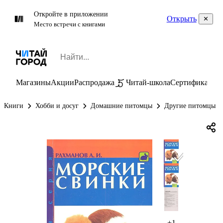
Откройте в приложении
Открыть
Место встречи с книгами
Магазины
Акции
Распродажа
Читай-школа
Сертификаты
П
Книги
Хобби и досуг
Домашние питомцы
Другие питомцы
+1