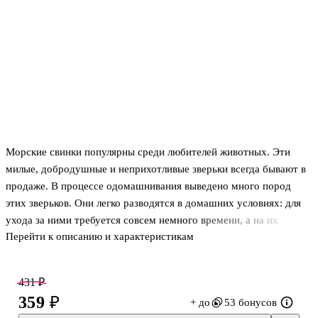
Морские свинки популярны среди любителей животных. Эти
милые, добродушные и неприхотливые зверьки всегда бывают в
продаже. В процессе одомашнивания выведено много пород
этих зверьков. Они легко разводятся в домашних условиях: для
ухода за ними требуется совсем немного времени, а на их
Перейти к описанию и характеристикам
кормление расходуется очень мало средств.
Эта книга - пособие, где даются советы и рекомендации по
содержанию морских свинок, уходу за ними и разведению их в
431 ₽
клетке. Простое, доступное изложение делает эту книгу
359 ₽
+ до
53 бонусов
понятной как взрослым, так и детям.