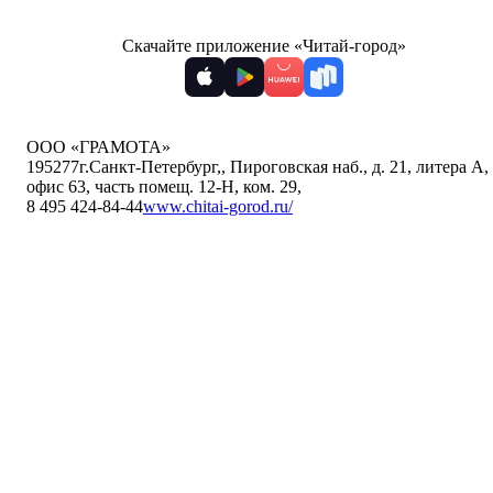
Скачайте приложение «Читай-город»
ООО «ГРАМОТА»
195277
г.Санкт-Петербург,
,
Пироговская наб., д. 21, литера А,
офис 63, часть помещ. 12-Н, ком. 29
,
8 495 424-84-44
www.chitai-gorod.ru/