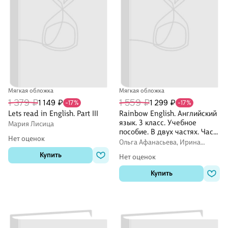
Мягкая обложка
Мягкая обложка
1 379 ₽
1 559 ₽
1 149 ₽
1 299 ₽
-17%
-17%
Lets read in English. Part III
Rainbow English. Английский
язык. 3 класс. Учебное
Мария Лисица
пособие. В двух частях. Часть
Нет оценок
1
Ольга Афанасьева, Ирина
Михеева
Купить
Нет оценок
Купить