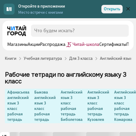
Откройте в приложении
Открыть
Место встречи с книгами
Магазины
Акции
Распродажа
Читай-школа
Сертификаты
Прог
Книги
Учебная литература
Для 3 класса
Английский язык 3
Рабочие тетради по английскому языку 3
класс
Афанасьева
Быкова
Английский
Английский
Английский
английский
английский
язык 3
язык 3
язык 3
язык 3
язык 3
класс
класс
класс
класс
класс
рабочая
рабочая
рабочая
рабочая
рабочая
тетрадь
тетрадь
тетрадь
тетрадь
тетрадь
Биболетова
Кузовлев
Комарова