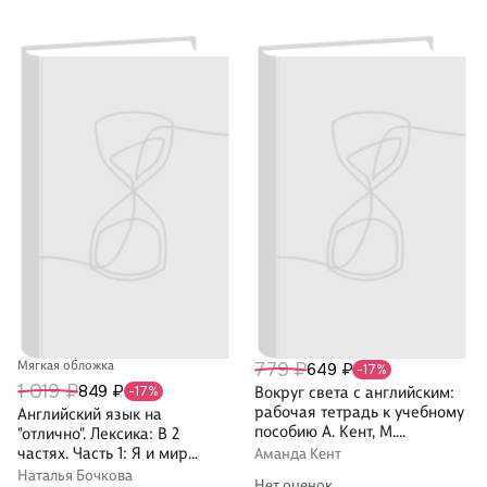
Мягкая обложка
779 ₽
649 ₽
-17%
1 019 ₽
849 ₽
-17%
Вокруг света с английским:
рабочая тетрадь к учебному
Английский язык на
пособию А. Кент, М.
"отлично". Лексика: В 2
Чаррингтон по английскому
частях. Часть 1: Я и мир
Аманда Кент
языку для дополнительного
вокруг меня
Наталья Бочкова
Нет оценок