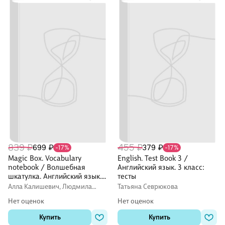
839 ₽
455 ₽
699 ₽
379 ₽
-17%
-17%
Magic Box. Vocabulary
English. Test Book 3 /
notebook / Волшебная
Английский язык. 3 класс:
шкатулка. Английский язык.
тесты
3-4 классы. Тетрадь-
Алла Калишевич, Людмила
Татьяна Севрюкова
словарик
Лапицкая, Наталья Седунова
Нет оценок
Нет оценок
Купить
Купить