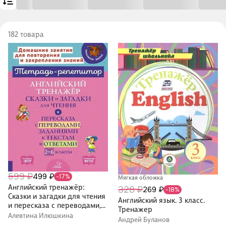
182 товара
599 ₽
499 ₽
-17%
Мягкая обложка
Английский тренажёр:
328 ₽
269 ₽
-18%
Сказки и загадки для чтения
Английский язык. 3 класс.
и пересказа с переводами,
Тренажер
заданиями к текстам и
Алевтина Илюшкина
Андрей Буланов
ответами. 2-6 классы