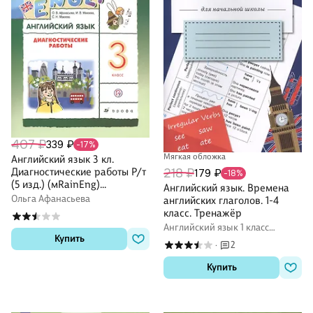
407 ₽
339 ₽
-17%
Мягкая обложка
Английский язык 3 кл.
Диагностические работы Р/т
218 ₽
179 ₽
-18%
(5 изд.) (мRainEng)
Английский язык. Времена
Афанасьева (РУ)
Ольга Афанасьева
английских глаголов. 1-4
класс. Тренажёр
Английский язык 1 класс
Купить
рабочие тетради (Workbook)
2
·
Купить