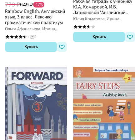
Рабочая тетрадь к учебнику
779 ₽
649 ₽
-17%
Ю.А. Комаровой, И.В.
Rainbow English. Английский
Ларионовой "Английский
язык. 3 класс. Лексико-
язык". 3 класс
Юлия Комарова, Ирина
грамматический практикум
Ларионова
Ольга Афанасьева, Ирина
Михеева, Александр Сьянов
1
Купить
·
Купить