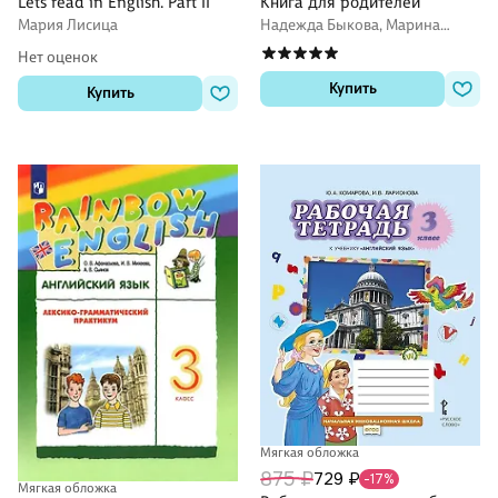
Книга для родителей
Lets read in English. Part II
Надежда Быкова, Марина
Мария Лисица
Поспелова
Нет оценок
Купить
Купить
Мягкая обложка
875 ₽
729 ₽
-17%
Мягкая обложка