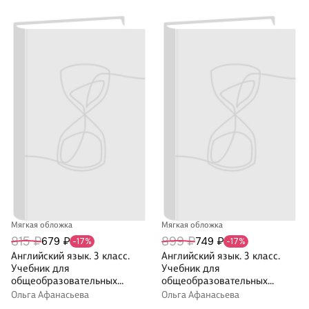
Мягкая обложка
Мягкая обложка
815 ₽
899 ₽
679 ₽
749 ₽
-17%
-17%
Английский язык. 3 класс.
Английский язык. 3 класс.
Учебник для
Учебник для
общеобразовательных
общеобразовательных
организаций. В 2-х частях.
организаций. В 2-х частях.
Ольга Афанасьева
Ольга Афанасьева
Часть 2. 2-й год обучения
Часть 1. 2-й год обучения