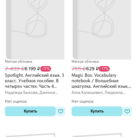
Мягкая обложка
Мягкая обложка
7 439 ₽
755 ₽
6 199 ₽
629 ₽
-17%
-17%
Spotlight. Английский язык. 3
Magic Box. Vocabulary
класс. Учебное пособие. В
notebook / Волшебная
четырех частях. Часть 4
шкатулка. Английский язык.
(версия для слабовидящих).
3-4 классы. Тетрадь-
Надежда Быкова, Дженни
Алла Калишевич, Людмила
ФГОС 2021
словарик
Дули, Марина Поспелова
Лапицкая, Наталья Седунова
Нет оценок
Нет оценок
Купить
Купить