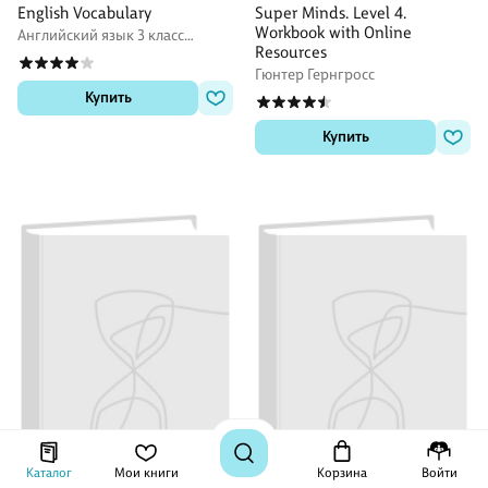
English Vocabulary
Super Minds. Level 4.
Workbook with Online
Английский язык 3 класс
Resources
рабочие тетради
Гюнтер Гернгросс
Купить
Купить
Каталог
Мои книги
Корзина
Войти