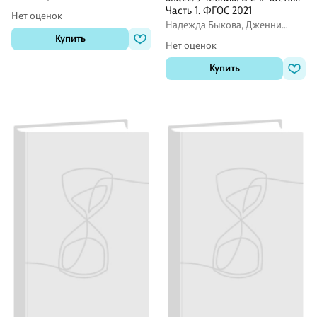
Баранова, Ирина Михеева
Часть 1. ФГОС 2021
Нет оценок
Надежда Быкова, Дженни
Дули, Марина Поспелова,
Купить
Нет оценок
Вирджиния Эванс
Купить