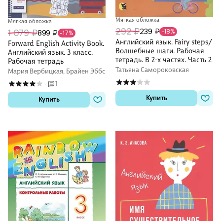
Мягкая обложка
Мягкая обложка
292 ₽
239 ₽
1 079 ₽
-18%
899 ₽
-17%
Английский язык. Fairy steps/
Forward English Activity Book.
Волшебные шаги. Рабочая
Английский язык. 3 класс.
тетрадь. В 2-х частях. Часть 2
Рабочая тетрадь
Татьяна Самороковская
Мария Вербицкая, Брайен Эббс
1
·
Купить
Купить