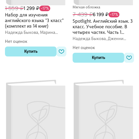
1 559 ₽
Мягкая обложка
1 299 ₽
-17%
7 439 ₽
6 199 ₽
Набор для изучения
-17%
английского языка "3 класс"
Spotlight. Английский язык. 3
(комплект из 14 книг)
класс. Учебное пособие. В
четырех частях. Часть 1
Надежда Быкова, Марина
Поспелова
(версия для слабовидящих).
Надежда Быкова, Дженни
Нет оценок
ФГОС 2021
Дули, Марина Поспелова
Нет оценок
Купить
Купить