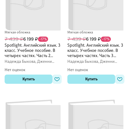
Мягкая обложка
Мягкая обложка
7 439 ₽
7 439 ₽
6 199 ₽
6 199 ₽
-17%
-17%
Spotlight. Английский язык. 3
Spotlight. Английский язык. 3
класс. Учебное пособие. В
класс. Учебное пособие. В
четырех частях. Часть 2
четырех частях. Часть 3
(версия для слабовидящих).
(версия для слабовидящих).
Надежда Быкова, Дженни
Надежда Быкова, Дженни
ФГОС 2021
ФГОС 2021
Дули, Марина Поспелова
Дули, Марина Поспелова
Нет оценок
Нет оценок
Купить
Купить