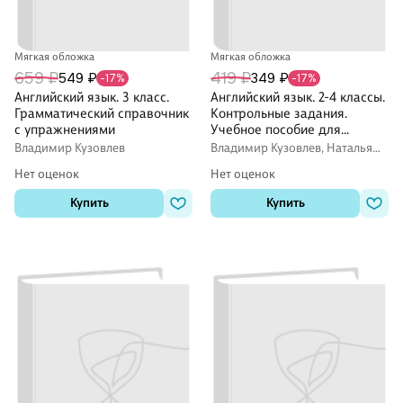
Мягкая обложка
Мягкая обложка
659 ₽
419 ₽
549 ₽
349 ₽
-17%
-17%
Английский язык. 3 класс.
Английский язык. 2-4 классы.
Грамматический справочник
Контрольные задания.
с упражнениями
Учебное пособие для
общеобразовательных
Владимир Кузовлев
Владимир Кузовлев, Наталья
организаций
Лапа, Эльвира Перегудова
Нет оценок
Нет оценок
Купить
Купить