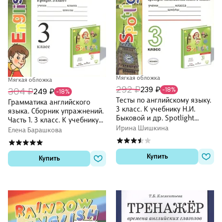
Мягкая обложка
Мягкая обложка
292 ₽
239 ₽
-18%
304 ₽
249 ₽
-18%
Тесты по английскому языку.
Грамматика английского
3 класс. К учебнику Н.И.
языка. Сборник упражнений.
Быковой и др. Spotlight
Часть 1. 3 класс. К учебнику
"Английский язык. 3 класс"
Ирина Шишкина
Быковой "Spotlight.
Елена Барашкова
Английский в фокусе. 3
класс"
Купить
Купить