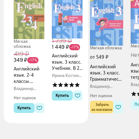
1 739 ₽
Мягкая
Мяг
1 449 ₽
обложка
-17%
Мягкая обложка
419 ₽
Нет
Английский
от 549 ₽
349 ₽
-17%
язык. 3 класс.
Анг
Английский
Учебник. В 2-
Английский
язы
язык. 3 класс.
х частях
язык. 2-4
Ирина Костина,
тет
Грамматическ
(комплект из
Владимир
классы.
кла
Вла
ий справочник
Кузовлев,
2-х книг)
Владимир
Контрольные
Владимир
для
Куз
Наталья Лапа
с
Кузовлев
задания.
Кузовлев,
Купить
общ
Нет оценок
упражнениям
Нет оценок
Наталья Лапа,
Учебное
ель
и: пособие для
Эльвира
П
 Забрать

пособие для
Купить
орг
Перегудова
учащихся
из магазина
общеобразов
общеобразова
ательных
тельных
организаций
организаций