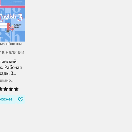
кая обложка
 в наличии
лийский
к. Рабочая
радь. 3
сс. Пособие
димир
 учащихся
овлев
еобразоват
ных
охожее
анизаций