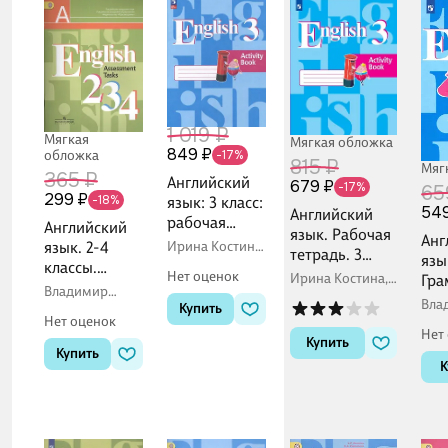
1 019 ₽
Мягкая
Мягкая обложка
849 ₽
обложка
-17%
815 ₽
Мяг
365 ₽
Английский
679 ₽
-17%
65
299 ₽
-18%
язык: 3 класс:
54
Английский
рабочая
Английский
язык. Рабочая
Анг
тетрадь:
язык. 2-4
Ирина Костина,
тетрадь. 3
язы
учебное
Владимир
классы.
класс
Нет оценок
Ирина Костина,
Кузовлев,
Гра
пособие
Контрольные
Владимир
Владимир
Наталья Лапа
й с
Вла
задания
Кузовлев
Купить
Кузовлев,
упр
Куз
Нет оценок
Наталья Лапа
Нет
Купить
Купить
К