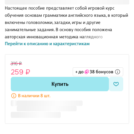
Настоящее пособие представляет собой игровой курс
обучения основам грамматики английского языка, в который
включены головоломки, загадки, игры и другие
занимательные задания. В основу пособия положена
авторская инновационная методика наглядного
Перейти к описанию и характеристикам
моделирования английских предложений из разноцветных
геометрических фигур, образующих предложения-пазлы.
Пособие адресовано детям старшего дошкольного и
316 ₽
младшего школьного возраста и их взрослым наставникам:
259 ₽
+ до
38 бонусов
преподавателям английского языка, родителям и
гувернёрам.
Купить
В наличии 8 шт.