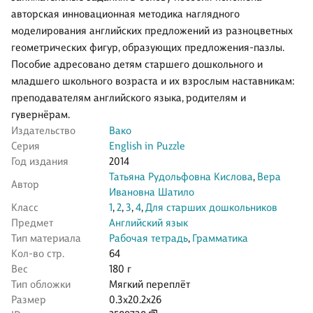
авторская инновационная методика наглядного
моделирования английских предложений из разноцветных
геометрических фигур, образующих предложения-пазлы.
Пособие адресовано детям старшего дошкольного и
младшего школьного возраста и их взрослым наставникам:
преподавателям английского языка, родителям и
гувернёрам.
Издательство
Вако
Серия
English in Puzzle
Год издания
2014
Татьяна Рудольфовна Кислова
,
Вера
Автор
Ивановна Шатило
Класс
1
,
2
,
3
,
4
,
Для старших дошкольников
Предмет
Английский язык
Тип материала
Рабочая тетрадь
,
Грамматика
Кол-во стр.
64
Вес
180 г
Тип обложки
Мягкий переплёт
Размер
0.3x20.2x26