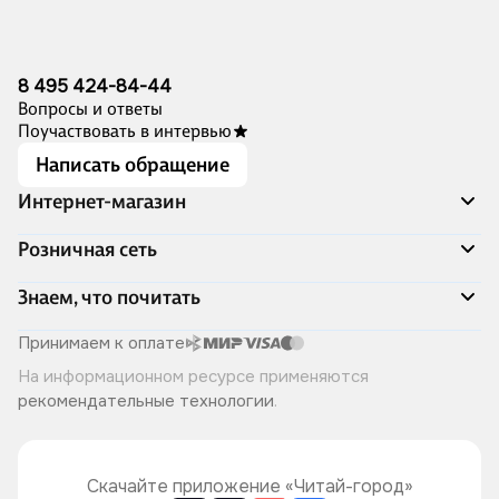
8 495 424-84-44
Вопросы и ответы
Поучаствовать в интервью
Написать обращение
Интернет-магазин
Акции
Розничная сеть
Распродажа
Доставка и оплата
Адреса магазинов
Знаем, что почитать
Программа лояльности
Книжный Дозор
Подарочные сертификаты
О компании
Скоро в продаже
Принимаем к оплате
Правила продажи
Читай-город для бизнеса
Эксклюзивные новинки
На информационном ресурсе применяются
Политика конфиденциальности
Хотите у нас работать?
Лучшие из лучших
рекомендательные технологии
.
Читай-журнал
Книжные циклы
Что ещё почитать?
Скачайте приложение «Читай-город»