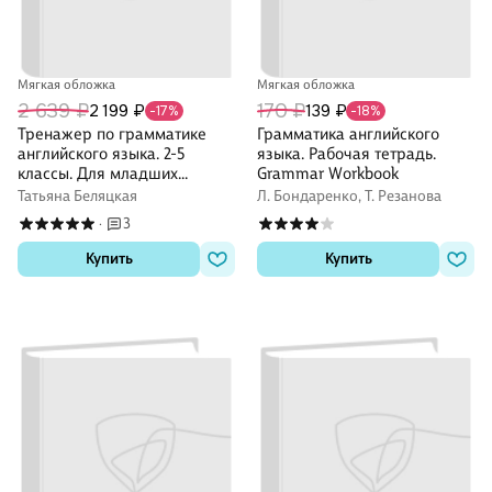
Мягкая обложка
Мягкая обложка
2 639 ₽
170 ₽
2 199 ₽
139 ₽
-17%
-18%
Тренажер по грамматике
Грамматика английского
английского языка. 2-5
языка. Рабочая тетрадь.
классы. Для младших
Grammar Workbook
школьников
Татьяна Беляцкая
Л. Бондаренко, Т. Резанова
3
·
Купить
Купить