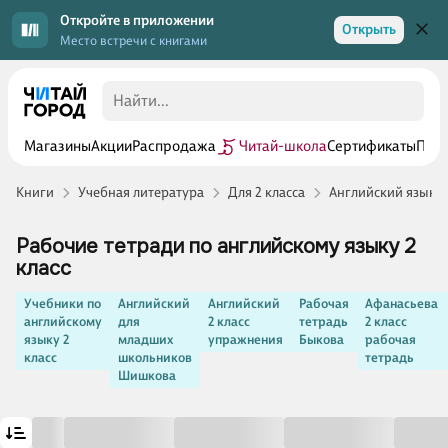
Откройте в приложении
Открыть
Место встречи с книгами
Магазины
Акции
Распродажа
Читай-школа
Сертификаты
Прог
Книги
Учебная литература
Для 2 класса
Английский язык 2
Рабочие тетради по английскому языку 2
класс
Учебники по
Английский
Английский
Рабочая
Афанасьева
английскому
для
2 класс
тетрадь
2 класс
языку 2
младших
упражнения
Быкова
рабочая
класс
школьников
тетрадь
Шишкова