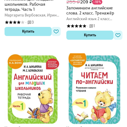
255 ₽
209 ₽
-18%
школьников. Рабочая
Запоминаем английские
тетрадь. Часть 1
слова. 2 класс. Тренажёр
Маргарита Вербовская, Ирина
Английский язык 2 класс
Шишкова
3
·
рабочие тетради (Workbook)
1
·
Купить
Купить