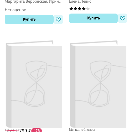
тетрадь (мини)
Маргарита Вербовская, Ирина
Елена Левко
Шишкова
Нет оценок
Купить
Купить
959 ₽
Мягкая обложка
799 ₽
-17%