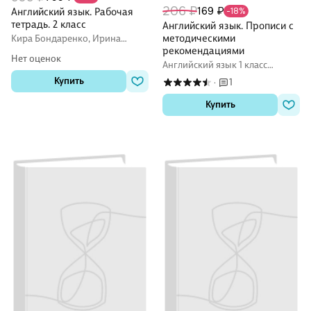
206 ₽
169 ₽
Английский язык. Рабочая
-18%
тетрадь. 2 класс
Английский язык. Прописи с
методическими
Кира Бондаренко, Ирина
Верещагина, Тамара
рекомендациями
Нет оценок
Притыкина
Английский язык 1 класс
рабочие тетради (Workbook)
Купить
1
·
Купить