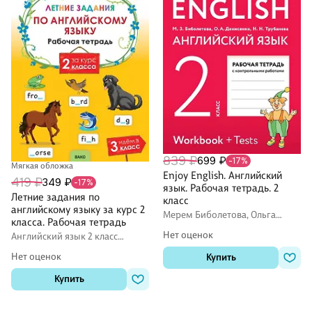
839 ₽
699 ₽
-17%
Мягкая обложка
Enjoy English. Английский
419 ₽
349 ₽
-17%
язык. Рабочая тетрадь. 2
Летние задания по
класс
английскому языку за курс 2
Мерем Биболетова, Ольга
класса. Рабочая тетрадь
Денисенко, Наталия Трубанева
Нет оценок
Английский язык 2 класс
рабочие тетради (Workbook)
Нет оценок
Купить
Купить