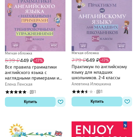
Мягкая обложка
Мягкая обложка
779 ₽
649 ₽
539 ₽
449 ₽
-17%
-17%
Практикум по английскому
Все правила грамматики
языку для младших
английского языка с
школьников. 2-4 классы
наглядными примерами и
тренировочными
Алевтина Илюшкина
Елена Ленская
упражнениями. 2-4 классы
1
1
·
·
Купить
Купить