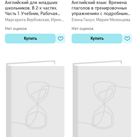
Английский для младших
Английский язык: Времена
школьников. В 2-х частях.
глаголов в тренировочных
Часть 1. Учебник, Рабочая
упражнениях с подробными
тетрадь, Прописи. Комплект
объяснениями и
Маргарита Вербовская, Ирина
Елена Ганул, Мария Мезенцева
проверочными заданиями.
Шишкова
Нет оценок
Нет оценок
2-4 классы
Купить
Купить