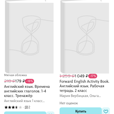
Мягкая обложка
1 259 ₽
1 049 ₽
-17%
218 ₽
179 ₽
-18%
Forward English Activity Book.
Английский язык. Рабочая
Английский язык. Времена
тетрадь. 2 класс
английских глаголов. 1-4
класс. Тренажёр
Мария Вербицкая, Ольга
Оралова, Энн Уорд, Энн Уорелл,
Английский язык 1 класс
Нет оценок
Брайен Эббс
рабочие тетради (Workbook)
2
·
Купить