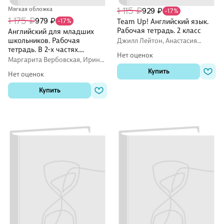
Мягкая обложка
1 115 ₽
929 ₽
-17%
1 175 ₽
979 ₽
-17%
Team Up! Английский язык.
Рабочая тетрадь. 2 класс
Английский для младших
школьников. Рабочая
Джилл Лейтон, Анастасия
Покидова
тетрадь. В 2-х частях.
Нет оценок
Комплект
Маргарита Вербовская, Ирина
Шишкова
Купить
Нет оценок
Купить