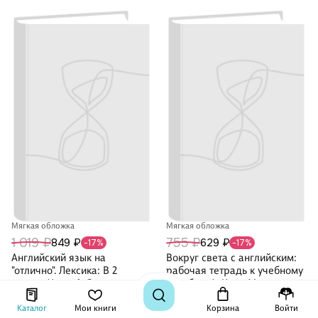
Мягкая обложка
Мягкая обложка
1 019 ₽
755 ₽
849 ₽
629 ₽
-17%
-17%
Английский язык на
Вокруг света с английским:
"отлично". Лексика: В 2
рабочая тетрадь к учебному
частях. Часть 1: Я и мир
пособию А. Кент, М.
вокруг меня
Чаррингтон по английскому
Наталья Бочкова
Аманда Кент
языку для дополнительного
Каталог
Мои книги
Корзина
Войти
1
·