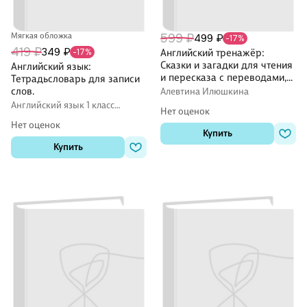
Мягкая обложка
599 ₽
499 ₽
-17%
419 ₽
349 ₽
-17%
Английский тренажёр:
Сказки и загадки для чтения
Английский язык:
и пересказа с переводами,
Тетрадьсловарь для записи
заданиями к текстам и
слов.
Алевтина Илюшкина
ответами. 2-6 классы
Английский язык 1 класс
Нет оценок
рабочие тетради (Workbook)
Нет оценок
Купить
Купить