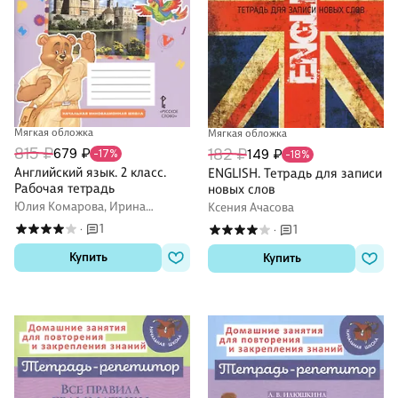
Мягкая обложка
Мягкая обложка
815 ₽
679 ₽
182 ₽
149 ₽
-17%
-18%
Английский язык. 2 класс.
ENGLISH. Тетрадь для записи
Рабочая тетрадь
новых слов
Юлия Комарова, Ирина
Ксения Ачасова
Ларионова, Жанн Перретт
1
1
·
·
Купить
Купить