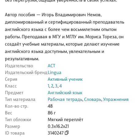
без перегрузки, ощущая уверенность в своих успехах.
Автор пособия — Игорь Владимирович Немов,
дипломированный и сертифицированный преподаватель
английского языка с более чем восьмилетним опытом
работы. Преподавая в МГУ и МГЛУ им. Мориса Тореза, он
создаёт учебные материалы, которые делают изучение
английского языка доступным, увлекательным и
результативным.
Издательство
АСТ
Издательский бренд
Lingua
Серия
Активный ученик
Класс
1
,
2
,
3
,
4
Предмет
Английский язык
Тип материала
Рабочая тетрадь
,
Словарь
,
Упражнения
Кол-во стр.
48
Вес
86 г
Тип обложки
Мягкий переплёт
Размер
0.3x16.2x21
ID товара
3140247