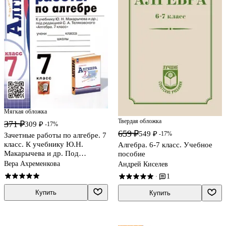
Мягкая обложка
Твердая обложка
371 ₽
309 ₽
-17%
659 ₽
549 ₽
-17%
Зачетные работы по алгебре. 7
класс. К учебнику Ю.Н.
Алгебра. 6-7 класс. Учебное
Макарычева и др. Под
пособие
редакцией С.А. Теляковского
Вера Ахременкова
Андрей Киселев
"Алгебра. 7 класс"
1
·
Купить
Купить