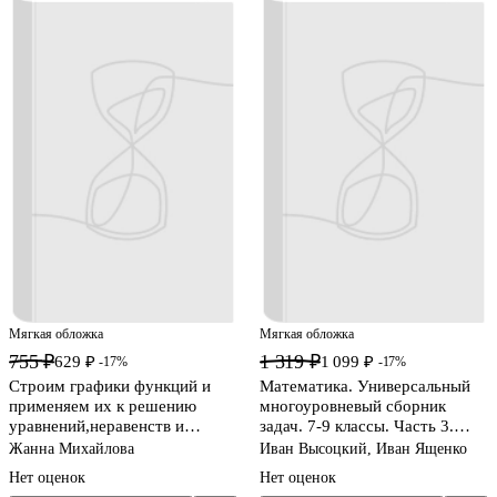
Мягкая обложка
Мягкая обложка
755 ₽
1 319 ₽
629 ₽
1 099 ₽
-17%
-17%
Строим графики функций и
Математика. Универсальный
применяем их к решению
многоуровневый сборник
уравнений,неравенств и
задач. 7-9 классы. Часть 3.
систем уравнений по
Статистика. Вероятность.
Жанна Михайлова
Иван Высоцкий, Иван Ященко
алгоритмам 7-9 классы.
Комбинаторика. Практические
Нет оценок
Нет оценок
задачи