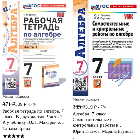
Мягкая обложка
Мягкая обложка
371 ₽
309 ₽
-17%
383 ₽
319 ₽
-17%
Рабочая тетрадь по алгебре. 7
Алгебра. 7 класс.
класс. В двух частях. Часть 1.
Самостоятельные и
К учебнику Ю.Н. Макарычева
контрольные работы к
и др. "Математика. Алгебра. 7
Татьяна Ерина
учебнику Ю.Н. Макарычева и
Юрий Глазков, Марина Егупова
класс. Базовый уровень" (М.:
др.; под ред. С.А. Теляковского
Просвещение)