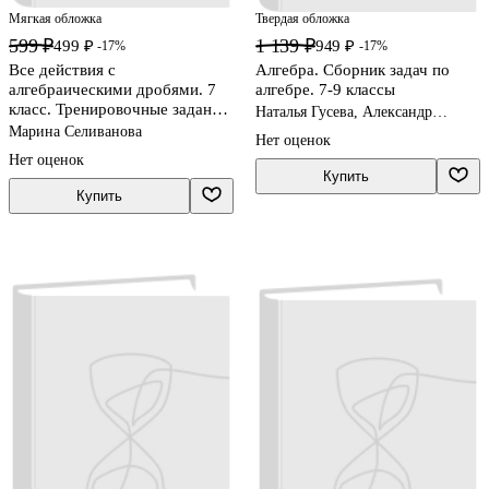
Мягкая обложка
Твердая обложка
599 ₽
1 139 ₽
499 ₽
949 ₽
-17%
-17%
Все действия с
Алгебра. Сборник задач по
алгебраическими дробями. 7
алгебре. 7-9 классы
класс. Тренировочные задания
Наталья Гусева, Александр
и самостоятельные работы с
Рурукин, Елена Шуваева
Марина Селиванова
Нет оценок
ответами
Нет оценок
Купить
Купить