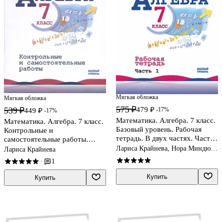
Мягкая обложка
Мягкая обложка
575 ₽
479 ₽
539 ₽
-17%
449 ₽
-17%
Математика. Алгебра. 7 класс.
Математика. Алгебра. 7 класс.
Базовый уровень. Рабочая
Контрольные и
тетрадь. В двух частях. Часть
самостоятельные работы.
1
Базовый уровень
Лариса Крайнева, Нора Миндюк,
Лариса Крайнева
Инга Шлыкова
1
·
Купить
Купить