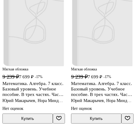
Мягкая обложка
Мягкая обложка
9 239 ₽
9 239 ₽
7 699 ₽
7 699 ₽
-17%
-17%
Математика. Алгебра. 7 класс.
Математика. Алгебра. 7 класс.
Базовый уровень. Учебное
Базовый уровень. Учебное
пособие. В трех частях. Часть
пособие. В трех частях. Часть
1 (для слабовидящих
2 (для слабовидящих
Юрий Макарычев, Нора Миндюк,
Юрий Макарычев, Нора Миндюк,
обучающихся). ФГОС 2021
обучающихся). ФГОС 2021
Константин Нешков
Константин Нешков
Нет оценок
Нет оценок
Купить
Купить