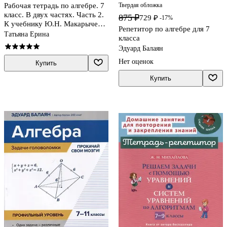
Рабочая тетрадь по алгебре. 7
Твердая обложка
класс. В двух частях. Часть 2.
875 ₽
729 ₽
-17%
К учебнику Ю.Н. Макарычева
Репетитор по алгебре для 7
и др. "Математика. Алгебра. 7
Татьяна Ерина
класса
класс. Базовый уровень" (М.:
Эдуард Балаян
Просвещение)
Нет оценок
Купить
Купить