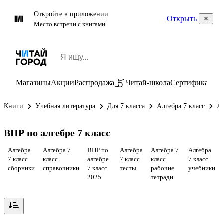
Откройте в приложении
Открыть
Место встречи с книгами
Магазины
Акции
Распродажа
Читай-школа
Сертификаты
П
Книги
Учебная литература
Для 7 класса
Алгебра 7 класс
А
ВПР по алгебре 7 класс
Алгебра
Алгебра 7
ВПР по
Алгебра
Алгебра 7
Алгебра
7 класс
класс
алгебре
7 класс
класс
7 класс
сборники
справочники
7 класс
тесты
рабочие
учебники
2025
тетради