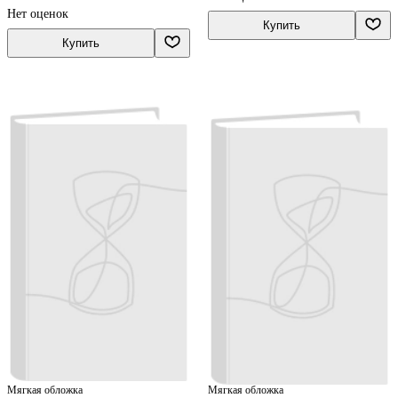
обучающихся). ФГОС 2021
Константин Нешков
Нет оценок
Купить
Купить
Мягкая обложка
Мягкая обложка