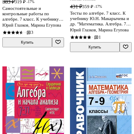
383 ₽
319 ₽
-17%
431 ₽
359 ₽
-17%
Самостоятельные и
Тесты по алгебре. 7 класс. К
контрольные работы по
учебнику Ю.Н. Макарычева и
алгебре. 7 класс. К учебнику
др. "Математика. Алгебра. 7
Ю. Н. Макарычева и др., под
Юрий Глазков, Марина Егупова
класс. Базовый уровень"
редакцией С. А. Теляковского
Юрий Глазков, Марина Егупова
3
·
"Математика. Алгебра. 7
1
·
класс. Базовый уровень"
Купить
Купить