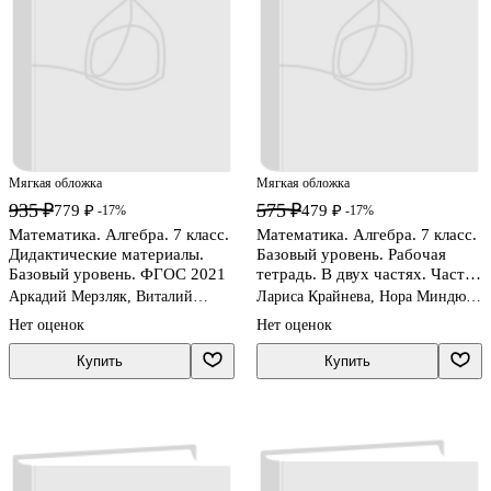
Мягкая обложка
Мягкая обложка
935 ₽
575 ₽
779 ₽
479 ₽
-17%
-17%
Математика. Алгебра. 7 класс.
Математика. Алгебра. 7 класс.
Дидактические материалы.
Базовый уровень. Рабочая
Базовый уровень. ФГОС 2021
тетрадь. В двух частях. Часть
2. Учебное пособие. ФГОС
Аркадий Мерзляк, Виталий
Лариса Крайнева, Нора Миндюк,
2021
Полонский, Ефим Рабинович
Инга Шлыкова
Нет оценок
Нет оценок
Купить
Купить