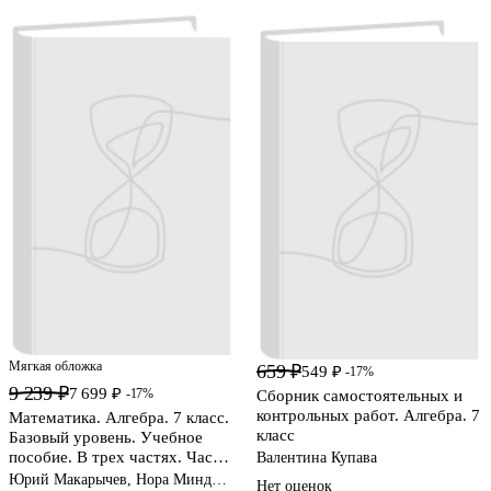
Мягкая обложка
659 ₽
549 ₽
-17%
9 239 ₽
7 699 ₽
-17%
Сборник самостоятельных и
контрольных работ. Алгебра. 7
Математика. Алгебра. 7 класс.
класс
Базовый уровень. Учебное
пособие. В трех частях. Часть
Валентина Купава
3 (для слабовидящих
Юрий Макарычев, Нора Миндюк,
Нет оценок