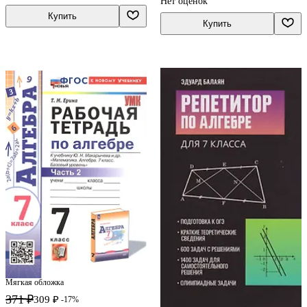
Нет оценок
"Математика. Алгебра. 7
Купить
класс. Базовый уровень".
Купить
ФГОС НОВЫЙ (к новому
учебнику)
Мягкая обложка
371 ₽
309 ₽
-17%