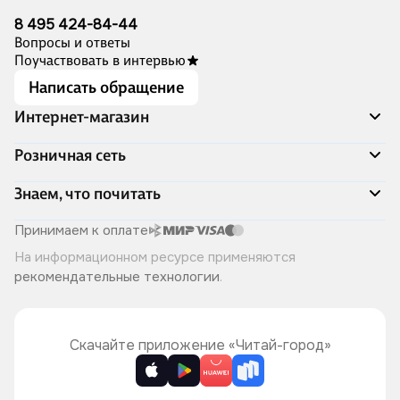
8 495 424-84-44
Вопросы и ответы
Поучаствовать в интервью
Написать обращение
Интернет-магазин
Акции
Розничная сеть
Распродажа
Доставка и оплата
Адреса магазинов
Знаем, что почитать
Программа лояльности
Книжный Дозор
Подарочные сертификаты
О компании
Скоро в продаже
Принимаем к оплате
Правила продажи
Читай-город для бизнеса
Эксклюзивные новинки
На информационном ресурсе применяются
Политика конфиденциальности
Хотите у нас работать?
Лучшие из лучших
рекомендательные технологии
.
Читай-журнал
Книжные циклы
Что ещё почитать?
Скачайте приложение «Читай-город»