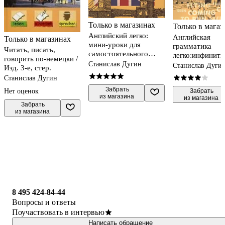
Только в магазинах
Только в магаз
Английский легко:
Английская
Только в магазинах
мини-уроки для
грамматика
Читать, писать,
самостоятельного
легко:инфинити
говорить по-немецки /
изучения
Станислав Дугин
астие
Станислав Дуги
Изд. 3-е, стер.
Станислав Дугин
 Забрать

Нет оценок
 Забрать

из магазина
из магазина
 Забрать

из магазина
8 495 424-84-44
Вопросы и ответы
Поучаствовать в интервью
Написать обращение