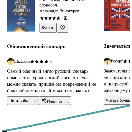
словосоч.
Александр Винокуров
1
·
Купить
Замечатель
Обыкновенный словарь
Роберт
Elizabeth
Замечательно
Самый обычный англо-русский словарь,
английский я
помогает на уроке английского, что ещё
и непростой 
можно сказать, пришёл без повреждений не
желающему из
большой-компактный можно положить в
фразовые гла
сумку или даже в барсетку, смотря в какую, а
Читать больш
Читать больше
Поделиться
умеренная ц..
та...