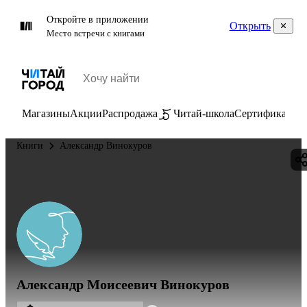
Откройте в приложении
Открыть
Место встречи с книгами
Магазины
Акции
Распродажа
Читай-школа
Сертификаты
П
Книги
Александр Винокуров
Александр Моисеевич Винокуров