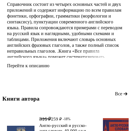
Справочник состоит из четырех основных частей и двух
приложений и содержит информацию по всем правилам
фонетики, орфографии, грамматики (морфологии и
синтаксису), пунктуации современного английского
языка. Правила сопровождаются примерами с переводом
на русский язык и наглядными, удобными схемами и
таблицами. Приложения включают словарь основных
английских фразовых глаголов, а также полный список
неправильных глаголов. .Книга «Все правила
английского языка» поможет систематизировать,
совершенствовать свои знания и подготовиться к
Перейти к описанию
экзаменам; предназначается для всех, изучающих
английский язык — школьников, студентов, а также
преподавателей и всех интересующихся современным
английским языком.
Все
Книги автора 
316 ₽
259 ₽
-18%
Англо-русский и русско-
англ.словарь.40 000 сл.и