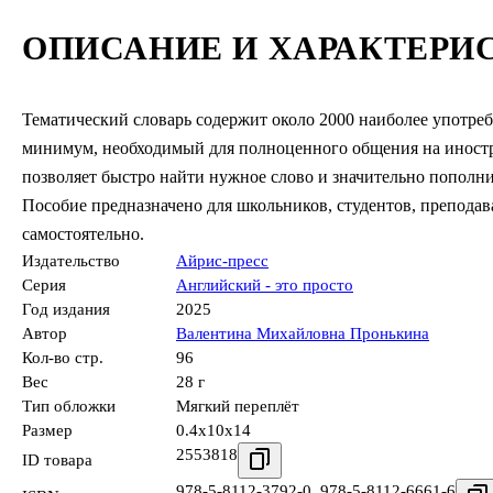
ОПИСАНИЕ И ХАРАКТЕРИ
Тематический словарь содержит около 2000 наиболее употре
минимум, необходимый для полноценного общения на иностр
позволяет быстро найти нужное слово и значительно пополнит
Пособие предназначено для школьников, студентов, преподава
самостоятельно.
Издательство
Айрис-пресс
Серия
Английский - это просто
Год издания
2025
Автор
Валентина Михайловна Пронькина
Кол-во стр.
96
Вес
28 г
Тип обложки
Мягкий переплёт
Размер
0.4x10x14
2553818
ID товара
978-5-8112-3792-0
,
978-5-8112-6661-6