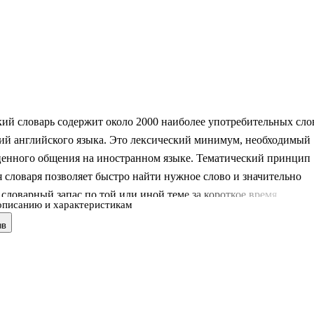
ий словарь содержит около 2000 наиболее употребительных сло
ий английского языка. Это лексический минимум, необходимый
ценного общения на иностранном языке. Тематический принцип
 словаря позволяет быстро найти нужное слово и значительно
словарный запас по той или иной теме за короткое время.
описанию и характеристикам
едназначено для школьников, студентов, преподавателей и всех
ыв
зучает английский язык на курсах или самостоятельно.