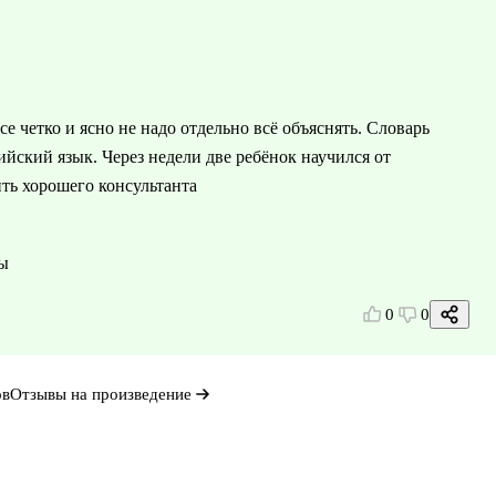
е четко и ясно не надо отдельно всё объяснять. Словарь
ийский язык. Через недели две ребёнок научился от
ить хорошего консультанта
сы
0
0
ов
Отзывы на произведение