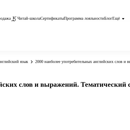
родажа
Читай-школа
Сертификаты
Программа лояльности
Блог
Ещё
нглийский язык
2000 наиболее употребительных английских слов и 
йских слов и выражений. Тематический 