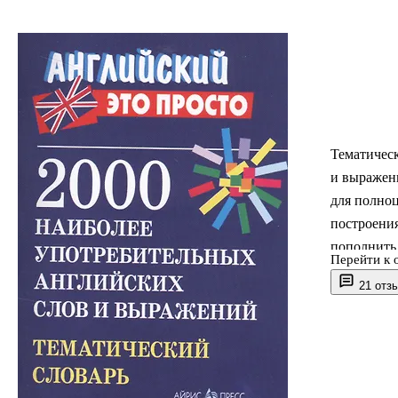
Тематическ
и выражен
для полно
построения
пополнить 
Перейти к 
Пособие пр
21 отз
тех, кто и