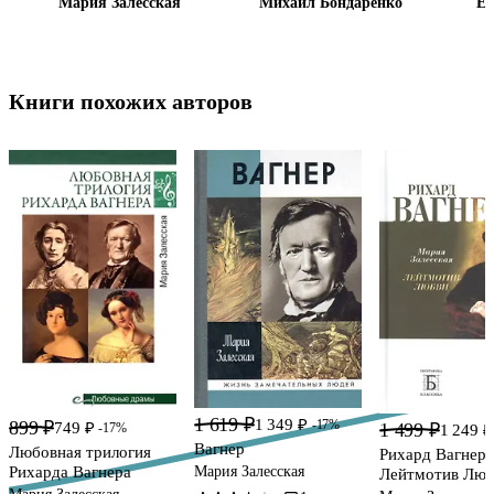
Мария Залесская
Михаил Бондаренко
Ел
Книги похожих авторов
1 619 ₽
1 349 ₽
-17%
899 ₽
1 499 ₽
749 ₽
-17%
1 249 ₽
Вагнер
Любовная трилогия
Рихард Вагнер.
Мария Залесская
Рихарда Вагнера
Лейтмотив Люб