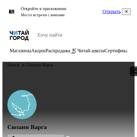
Откройте в приложении
Открыть
Место встречи с книгами
Магазины
Акции
Распродажа
Читай-школа
Сертификаты
П
Книги
Сюзанн Варга
Сюзанн Варга