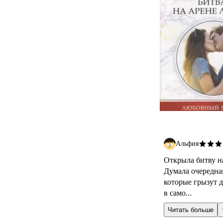
Альфия
Открыла битву на
Думала очередная
которые грызут д
в само...
Читать больше