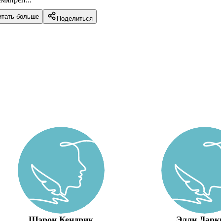
итать больше
Поделиться
Шэрон Кендрик
Элли Дарк