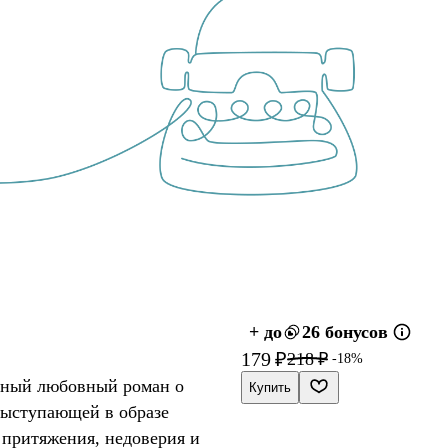
+ до
26 бонусов
179 ₽
218 ₽
-18%
нный любовный роман о
Купить
выступающей в образе
е притяжения, недоверия и