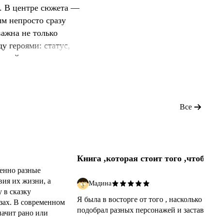
. В центре сюжета —
ым непросто сразу
важна не только
у героями: статус,
этой связи как к чему-то
а постепенно превращает
омнениях и попытке
вопреки различиям.
Все
Книга ,которая стоит того ,чтобы 
прочесть!
енно разные
ия их жизни, а
Мадина
 в сказку
Я была в восторге от того , насколько авт
зах. В современном
подобрал разных персонажей и заставил 
начит рано или