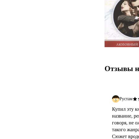
Отзывы н
Рустам
Купил эту к
название, ре
говоря, не 
такого жанра
Сюжет вроде