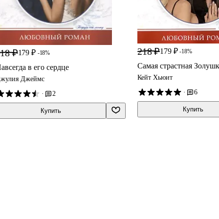
218 ₽
179 ₽
18 ₽
-18%
179 ₽
-18%
Самая страстная Золуш
авсегда в его сердце
Кейт Хьюит
жулия Джеймс
·
6
·
2
Купить
Купить