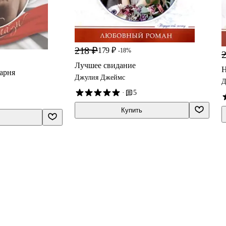
218 ₽
179 ₽
-18%
2
Лучшее свидание
Н
арня
Джулия Джеймс
Д
·
5
Купить