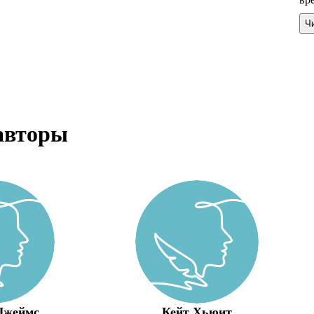
Ч
авторы
Джеймс
Кейт Хьюит