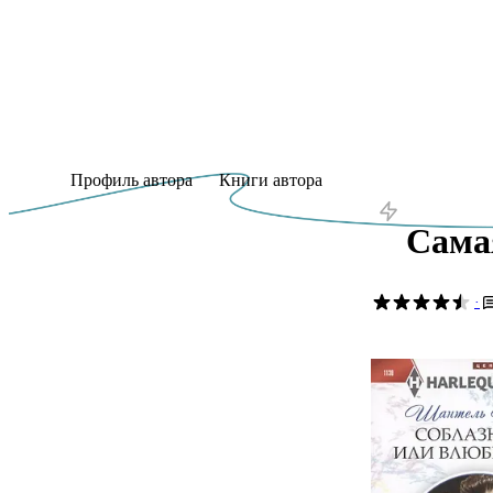
Профиль автора
Книги автора
Сама
·