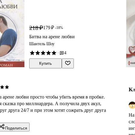
218 ₽
179 ₽
-18%
Битва на арене любви
Шантель Шоу
·
4
Купить
Кл
 арене любви просто чтобы убить время в пробке.
 сказка про миллиардера. А получила двух акул,
руг друга 24/7 и при этом хотят сожрать друг друга
На
сло
ин
Поделиться
вре