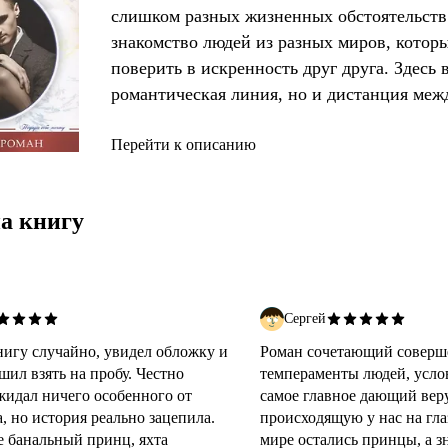
слишком разных жизненных обстоятельств
знакомство людей из разных миров, котор
поверить в искренность друг друга. Здесь 
романтическая линия, но и дистанция межд
привычки и ожидания мешают отнестись к 
простому и очевидному. Необычная завязк
Перейти к описанию
случайную встречу в историю о выборе, с
понять, возможны ли честные отношения 
а книгу
После аварии яхты судьба сводит принца
Сергей
нигу случайно, увидел обложку и
Роман сочетающий соверш
шил взять на пробу. Честно
темпераменты людей, услов
ожидал ничего особенного от
самое главное дающий веру
, но история реально зацепила.
происходящую у нас на гла
 банальный принц, яхта
мире остались принцы, а з