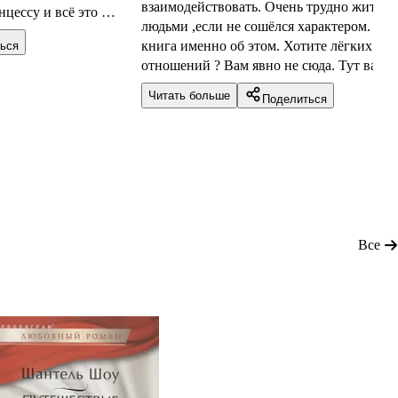
взаимодействовать. Очень трудно жить с
цессу и всё это в
людьми ,если не сошёлся характером. Эта
ких локациях
книга именно об этом. Хотите лёгких
ься
т нам настоящее
отношений ? Вам явно не сюда. Тут вас ж
о из персонажей и
кое-что интереснее.
руг другу, и чем
Читать больше
Поделиться
стреча? Конечно
ием
Все