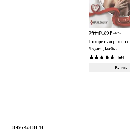
231 ₽
189 ₽
-18%
Покорить дерзкого п
Джулия Джеймс
·
4
Купить
8 495 424-84-44