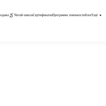
родажа
Читай-школа
Сертификаты
Программа лояльности
Блог
Ещё