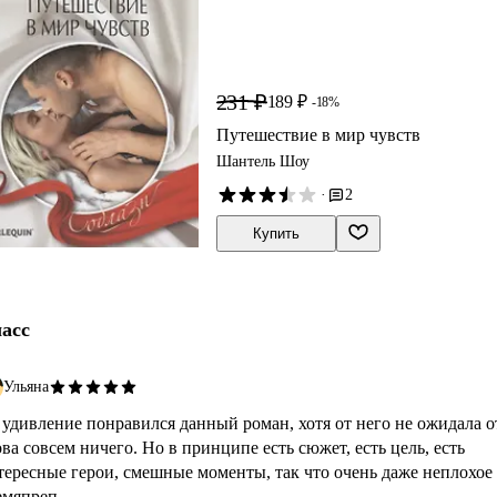
231 ₽
189 ₽
-18%
Путешествие в мир чувств
Шантель Шоу
·
2
Купить
асс
Ульяна
 удивление понравился данный роман, хотя от него не ожидала о
ва совсем ничего. Но в принципе есть сюжет, есть цель, есть
тересные герои, смешные моменты, так что очень даже неплохое
мяпреп...