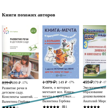
Книги похожих авторов
1 379 ₽
455 ₽
1 149 ₽
379 ₽
839 ₽
-17%
-17
699 ₽
-17%
Книги, о которых
Экологическое
Развитие речи в
мечтают все. Книга-
образование
детском саду.
мечта о прогулках
дошкольников в
Конспекты занятий. 3-
зимой и летом (для
контексте ФГО
4 года
Валентина Гербова
Анатолий Миро
Валентина Гербова
детей 3-5 лет)
деятельностный
1
·