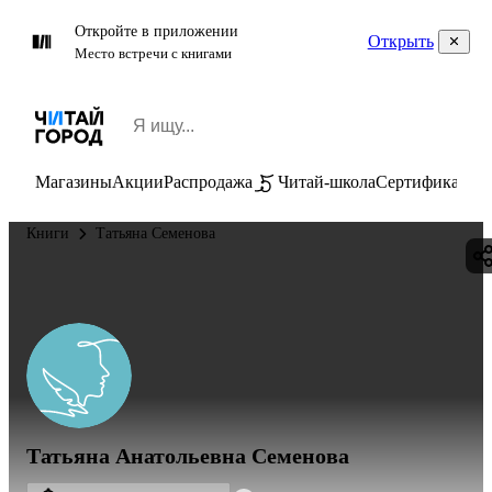
Откройте в приложении
Открыть
Место встречи с книгами
Магазины
Акции
Распродажа
Читай-школа
Сертификаты
П
Книги
Татьяна Семенова
Татьяна Анатольевна Семенова