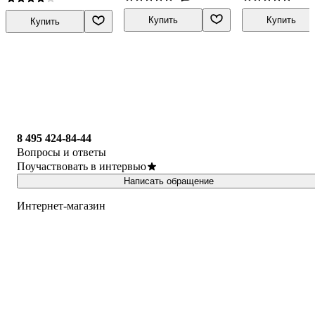
экологический
подходы, виды
Купить
Купить
Купить
и методы
деятельности
8 495 424-84-44
Вопросы и ответы
Поучаствовать в интервью
Написать обращение
Интернет-магазин