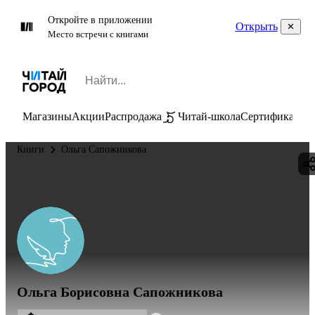
Откройте в приложении
Открыть
Место встречи с книгами
Магазины
Акции
Распродажа
Читай-школа
Сертификаты
П
Книги
Ольга Сапожникова
Ольга Борисовна Сапожникова