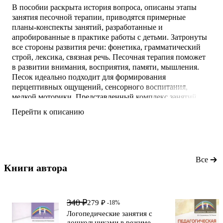
В пособии раскрыта история вопроса, описаны этапы
занятия песочной терапии, приводятся примерные
планы-конспекты занятий, разработанные и
апробированные в практике работы с детьми. Затронуты
все стороны развития речи: фонетика, грамматический
строй, лексика, связная речь. Песочная терапия поможет
в развитии внимания, восприятия, памяти, мышления.
Песок идеально подходит для формирования
перцептивных ощущений, сенсорного воспитания,
мелкой моторики. Представленный комплекс занятий
предназначен для детей старшего дошкольного возраста.
Перейти к описанию
Материалы пособия можно также использовать в
познавательных и речевых занятиях.
Предназначено для воспитателей, учителей-логопедов,
дефектологов, а также заин
Все
Книги автора 
340 ₽
279 ₽
-18%
Логопедические занятия с
дошкольниками в режиме