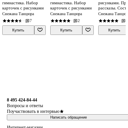
гимнастика. Набор
гимнастика. Набор
рисунками. Пр
карточек с рисунками
карточек с рисунками
рассказы. Сост
по схеме
Снежана Танцюра
Снежана Танцюра
Снежана Танцюр
7
2
2
·
·
·
Купить
Купить
Купить
8 495 424-84-44
Вопросы и ответы
Поучаствовать в интервью
Написать обращение
Интернет-магазин