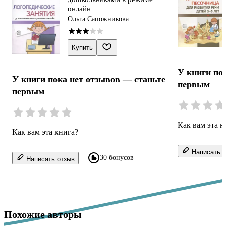
онлайн
Ольга Сапожникова
Купить
У книги по
У книги пока нет отзывов — станьте
первым
первым
Как вам эта к
Как вам эта книга?
Написать о
30 бонусов
Написать отзыв
Похожие авторы