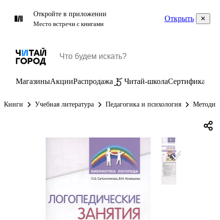
Откройте в приложении
Открыть
Место встречи с книгами
Магазины
Акции
Распродажа
Читай-школа
Сертификаты
П
Книги
Учебная литература
Педагогика и психология
Методик