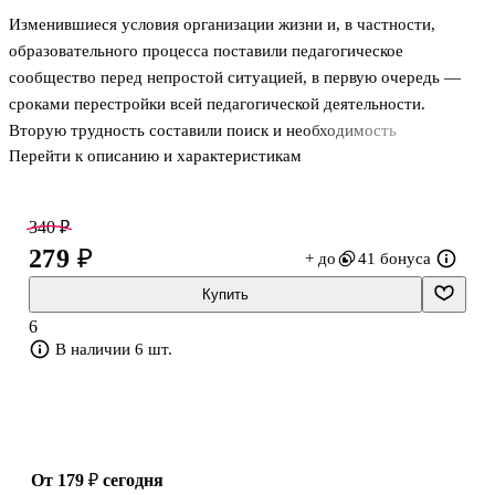
Изменившиеся условия организации жизни и, в частности,
образовательного процесса поставили педагогическое
сообщество перед непростой ситуацией, в первую очередь —
сроками перестройки всей педагогической деятельности.
Вторую трудность составили поиск и необходимость
Перейти к описанию и характеристикам
переработки имевшегося наглядного материала в иной формат
демонстрации. Третьим аспектом затруднений стал временной
фактор. В данном пособии мы делимся практическими
340 ₽
наработками проведения, удаленного (дистанционного)
279 ₽
+ до
41 бонуса
консультирования и проведения занятий, основанных на опыте
организации дистанционного обучения дошкольников с ОВЗ.
Купить
Пособие рассчитано на специалистов и организаторов
6
дошкольного, и в том числе инклюзивного, образован
В наличии 6 шт.
от 179 ₽
сегодня