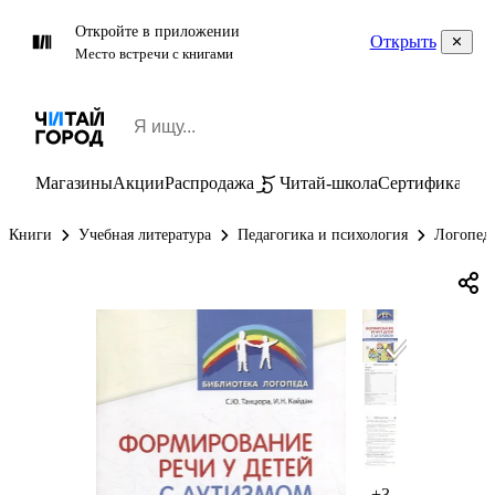
Откройте в приложении
Открыть
Место встречи с книгами
Магазины
Акции
Распродажа
Читай-школа
Сертификаты
П
Книги
Учебная литература
Педагогика и психология
Логопеди
+3