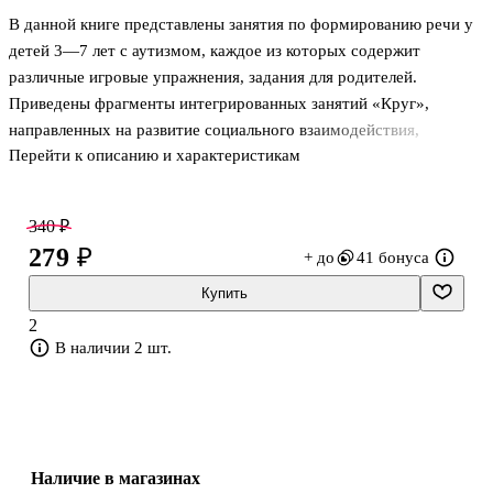
В данной книге представлены занятия по формированию речи у
детей 3—7 лет с аутизмом, каждое из которых содержит
различные игровые упражнения, задания для родителей.
Приведены фрагменты интегрированных занятий «Круг»,
направленных на развитие социального взаимодействия,
Перейти к описанию и характеристикам
рекомендации по общению с ребенком с аутизмом. Книга
предназначена для логопедов, воспитателей ДОО, родителей
детей с аутизмом.
340 ₽
279 ₽
+ до
41 бонуса
Купить
2
В наличии 2 шт.
Наличие в магазинах