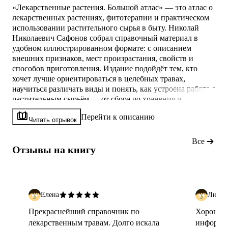
«Лекарственные растения. Большой атлас» — это атлас о
лекарственных растениях, фитотерапии и практическом
использовании растительного сырья в быту. Николай
Николаевич Сафонов собрал справочный материал в
удобном иллюстрированном формате: с описанием
внешних признаков, мест произрастания, свойств и
способов приготовления. Издание подойдёт тем, кто
хочет лучше ориентироваться в целебных травах,
научиться различать виды и понять, как устроена работа с
растительным сырьём — от сбора до хранения и
применения.
Перейти к описанию
Читать отрывок
О чём атлас
Все
Отзывы на книгу
В центре внимания — лекарственные растения и их
применение в фитотерапии. В атласе собраны
ботанические характеристики видов, морфологические
признаки, сведения о гео
Елена
Людми
Прекраснейший справочник по
Хороший 
лекарственным травам. Долго искала
информац