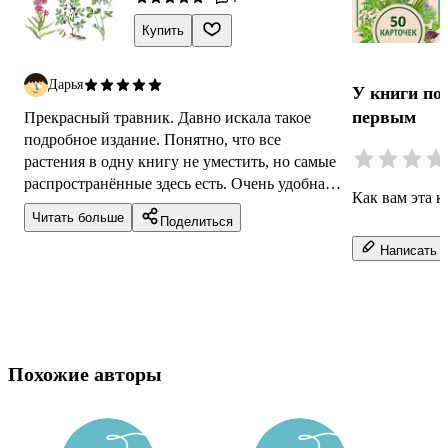
Купить
Дарья
У книги по
первым
Прекрасный травник. Давно искала такое
подробное издание. Понятно, что все
растения в одну книгу не уместить, но самые
распространённые здесь есть. Очень удобная
Как вам эта к
навигация по книге, качественные, цвет...
Читать больше
Поделиться
Написать о
Похожие авторы