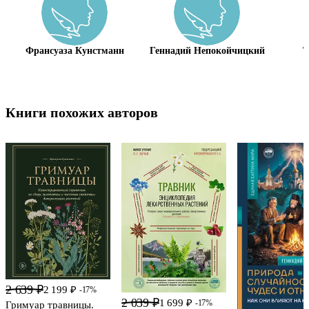
Франсуаза Кунстманн
Геннадий Непокойчицкий
Т
Книги похожих авторов
2 639 ₽
2 199 ₽
-17%
2 039 ₽
1 699 ₽
-17%
Гримуар травницы.