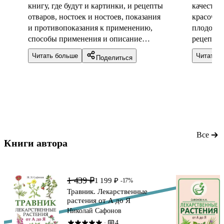
книгу, где будут и картинки, и рецепты
качества
отваров, ностоек и ностоев, показания
красочны
и противопоказания к применению,
плодов, 
способы применения и описание
рецепты.
самого растения. Как будущий врач -
трав. От
Читать больше
Читать 
Поделиться
советую. Есть много полезных
разделов. Подойдёт тем, кто хочет
изучить каждое растение
максимальное подробно: от латинского
названия до медицинских показаний
Все
Книги автора 
1 439 ₽
1 199 ₽
-17%
Травник. Лекарственные
растения от А до Я
Николай Сафонов
4
·