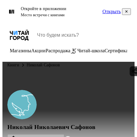
Откройте в приложении
Открыть
Место встречи с книгами
Магазины
Акции
Распродажа
Читай-школа
Сертификаты
П
Книги
Николай Сафонов
Николай Николаевич Сафонов