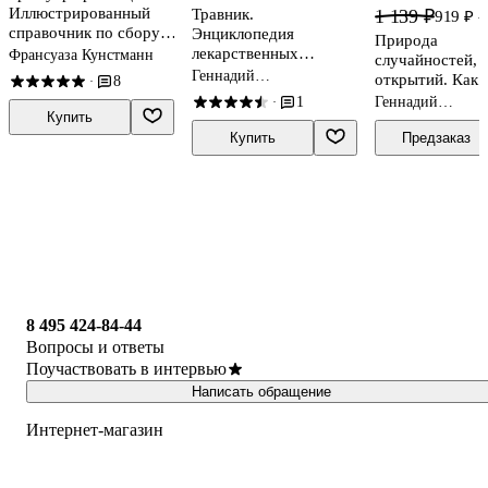
Иллюстрированный
Травник.
1 139 ₽
919 ₽
-
справочник по сбору,
Энциклопедия
Природа
заготовкам и
лекарственных
Франсуаза Кунстманн
случайностей, 
полезным свойствам
растений
Геннадий
открытий. Как 
8
·
дикорастущих
Непокойчицкий
влияют на нашу
1
Геннадий
·
растений
Купить
Непокойчицкий
Купить
Предзаказ
8 495 424-84-44
Вопросы и ответы
Поучаствовать в интервью
Написать обращение
Интернет-магазин