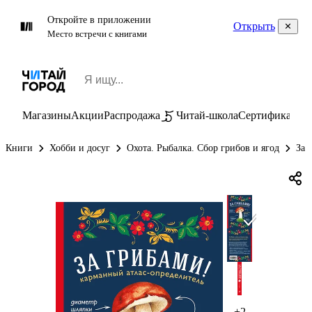
Откройте в приложении
Открыть
Место встречи с книгами
Магазины
Акции
Распродажа
Читай-школа
Сертификаты
П
Книги
Хобби и досуг
Охота. Рыбалка. Сбор грибов и ягод
За 
+2