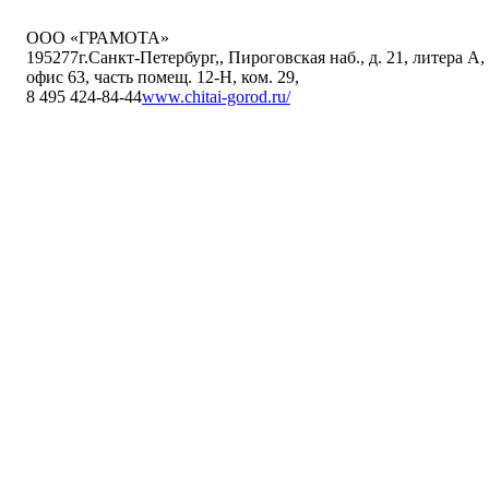
ООО «ГРАМОТА»
195277
г.Санкт-Петербург,
,
Пироговская наб., д. 21, литера А,
офис 63, часть помещ. 12-Н, ком. 29
,
8 495 424-84-44
www.chitai-gorod.ru/