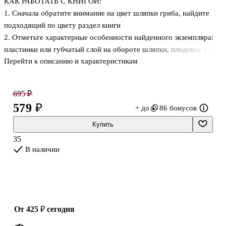
КАК РАБОТАТЬ С КНИГОЙ:
1. Сначала обратите внимание на цвет шляпки гриба, найдите
подходящий по цвету раздел книги
2. Отметьте характерные особенности найденного экземпляра:
пластинки или губчатый слой на обороте шляпки, плодовое тело,
Перейти к описанию и характеристикам
кольцо на ножке – подробные характерные признаки отражены в
тексте и служат для определения гриба.
3. Померьте размер гриба с помощью линейки на обложке.
695 ₽
Сравните с теми размерами, которые приводятся в
579 ₽
+ до
86 бонусов
соответствующем разделе.
4. Если гриб не находится по цвету шляпки, но вы
Купить
предполагаете, какой это может быть гриб, обратитесь к
35
алфавитному указателю
В наличии
5. Когда вид гриба определен, воспользуйтесь рекомендациями
по обработке и приготовлению блюд и
от 425 ₽
сегодня