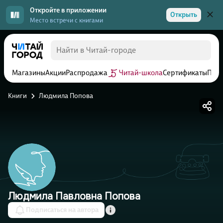
Откройте в приложении
Открыть
Место встречи с книгами
Магазины
Акции
Распродажа
Читай-школа
Сертификаты
Прог
Книги
Людмила Попова
Людмила Павловна Попова
Подписаться на автора