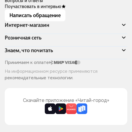
Вопросы и ответы
Поучаствовать в интервью
Написать обращение
Интернет-магазин
Акции
Розничная сеть
Распродажа
Доставка и оплата
Адреса магазинов
Знаем, что почитать
Программа лояльности
Книжный Дозор
Подарочные сертификаты
О компании
Скоро в продаже
Принимаем к оплате
Правила продажи
Читай-город для бизнеса
Эксклюзивные новинки
На информационном ресурсе применяются
Политика конфиденциальности
Хотите у нас работать?
Лучшие из лучших
рекомендательные технологии
.
Читай-журнал
Книжные циклы
Что ещё почитать?
Скачайте приложение «Читай-город»