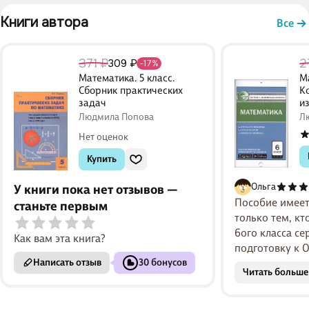
Книги автора 
Все
371 ₽
2
309 ₽
-17%
Математика. 5 класс.
Ма
Сборник практических
К
задач
и
м
Людмила Попова
Л
Нет оценок
Купить
Ольга
У книги пока нет отзывов —
Пособие имеет
станьте первым
только тем, кт
6ого класса се
Как вам эта книга?
подготовку к О
Написать отзыв
30 бонусов
всего это пре
Читать больше
достаточно пр
серьезно по...