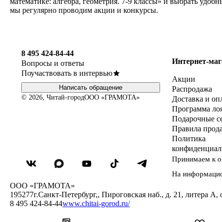
математике: алгебра, геометрия. 7-9 классы» и выбрать удоб
мы регулярно проводим акции и конкурсы.
8 495 424-84-44
Интернет-маг
Вопросы и ответы
Поучаствовать в интервью
Акции
Написать обращение
Распродажа
© 2026, Читай-город
ООО «ГРАМОТА»
Доставка и оп
Программа ло
Подарочные с
Правила прод
Политика
конфиденциал
Принимаем к о
На информаци
ООО «ГРАМОТА»
195277
г.Санкт-Петербург,
,
Пироговская наб., д. 21, литера А, 
8 495 424-84-44
www.chitai-gorod.ru/