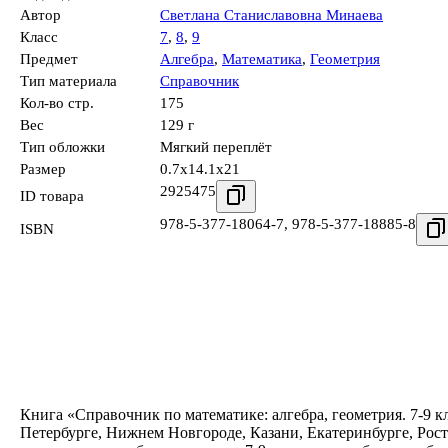
Автор
Светлана Станиславовна Минаева
Класс
7
,
8
,
9
Предмет
Алгебра
,
Математика
,
Геометрия
Тип материала
Справочник
Кол-во стр.
175
Вес
129 г
Тип обложки
Мягкий переплёт
Размер
0.7x14.1x21
2925475
ID товара
978-5-377-18064-7
,
978-5-377-18885-8
ISBN
Книга «Справочник по математике: алгебра, геометрия. 7-9 к
Петербурге, Нижнем Новгороде, Казани, Екатеринбурге, Рос