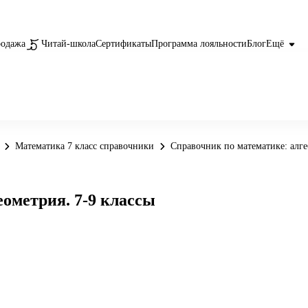
родажа
Читай-школа
Сертификаты
Программа лояльности
Блог
Ещё
Математика 7 класс справочники
Справочник по математике: алгеб
еометрия. 7-9 классы