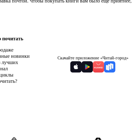
правка почтой. Чтобы покупать книги вам было ещё приятнее,
о почитать
родаже
вные новинки
Скачайте приложение «Читай-город»
з лучших
рнал
циклы
очитать?