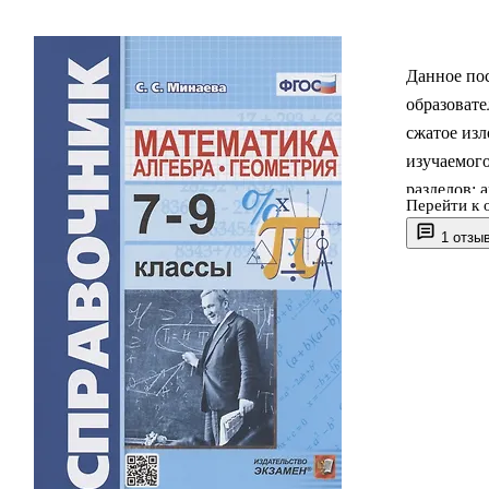
Данное по
образовате
сжатое из
изучаемого
разделов: 
Перейти к 
геометрия.
1 отзы
справочные
создавших
материала
снабжена 
справочни