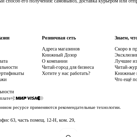
ный способ его получения: самовывоз, доставка курьером или от
азин
Розничная сеть
Знаем, чт
Адреса магазинов
Скоро в п
Книжный Дозор
Эксклюзи
лата
О компании
Лучшие и
яльности
Читай-город для бизнеса
Читай-жу
ертификаты
Хотите у нас работать?
Книжные 
ажи
Что ещё п
ьности
плате
онном ресурсе применяются
рекомендательные технологии
.
офис 63, часть помещ. 12-Н, ком. 29
,