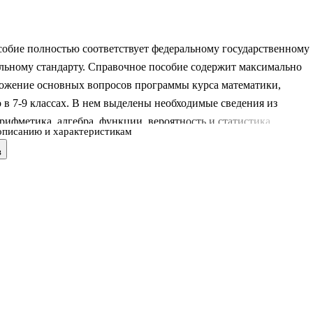
собие полностью соответствует федеральному государственному
льному стандарту. Справочное пособие содержит максимально
ложение основных вопросов программы курса математики,
 в 7-9 классах. В нем выделены необходимые сведения из
арифметика, алгебра, функции, вероятность и статистика,
описанию и характеристикам
 В разделе "Дополнения" представлены часто встречающиеся
в
 сведения, математические обозначения, а также имена ученых,
 и развивших элементарную математику. Изложение фактическо
 сопровождается примера-ми решения типовых задач. Книга
подробным предметным указателем, расположенным в конце
ка.