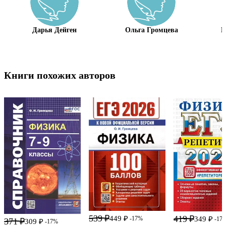
Дарья Дейген
Ольга Громцева
Н
Книги похожих авторов
539 ₽
419 ₽
449 ₽
-17%
349 ₽
-17
371 ₽
309 ₽
-17%