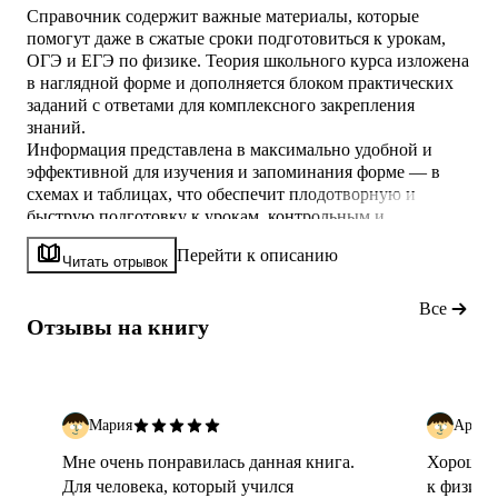
Справочник содержит важные материалы, которые
помогут даже в сжатые сроки подготовиться к урокам,
ОГЭ и ЕГЭ по физике. Теория школьного курса изложена
в наглядной форме и дополняется блоком практических
заданий c ответами для комплексного закрепления
знаний.
Информация представлена в максимально удобной и
эффективной для изучения и запоминания форме — в
схемах и таблицах, что обеспечит плодотворную и
быструю подготовку к урокам, контрольным и
различным экзаменам. В пособии можно найти все
Перейти к описанию
основные разделы предмета: «Механика», «Молекулярная
Читать отрывок
физика», «Электродинамика», «Специальная теория
относительности», «Квантовая физика».
Все
Отзывы на книгу
В книге ученики 7-8-9-10-11 классов найдут много
полезного
Мария
Артем
Мне очень понравилась данная книга.
Хороший 
Для человека, который учился
к физике