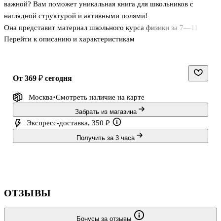
важной? Вам поможет уникальная книга для школьников с
наглядной структурой и активными полями!
Она представит материал школьного курса физики за 7—11
Перейти к описанию и характеристикам
классы в доступном изложении, а особый макет издания выделит
главное и структурирует информацию для наилучшего
запоминания. Активные поля обеспечат быстрый и точный поиск
информации, сохраняя ваше время и увеличивая
от 369 ₽
сегодня
продуктивность. В справочнике вы найдете важные сведения по
Москва
Смотреть наличие
на карте
разделам «Физика — наука о природе», «Механика»,
«Молекулярная физика», «Электродинамика», «Оптика»,
Забрать из магазина
«Основы специальной теории относительности», «Кван
Экспресс-доставка, 350 ₽
Получить за 3 часа
ОТЗЫВЫ
Бонусы за отзывы