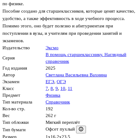
по физике.
Пособие создано для старшеклассников, которые ценят качество,
удобство, а также эффективность в ходе учебного процесса.
Помимо этого, оно будет полезно и абитуриентам при
поступлении в вузы, и учителям при проведении занятий и
экзаменов.
Издательство
Эксмо
В помощь старшекласснику. Наглядный
Серия
справочник
Год издания
2025
Автор
Светлана Васильевна Вахнина
Экзамен
ЕГЭ
,
ОГЭ
Класс
7
,
8
,
9
,
10
,
11
Предмет
Физика
Тип материала
Справочник
Кол-во стр.
192
Вес
262 г
Тип обложки
Мягкий переплёт
Офсет пухлый
Тип бумаги
Размер
1x16.2x23.5