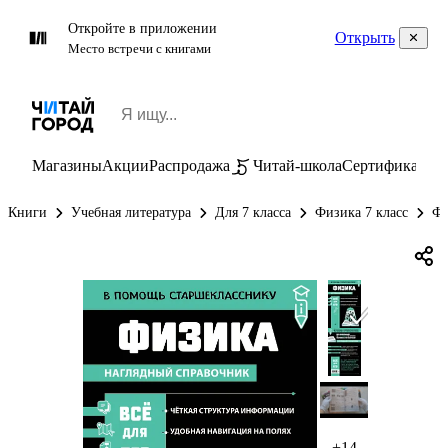
Откройте в приложении
Открыть
Место встречи с книгами
Магазины
Акции
Распродажа
Читай-школа
Сертификаты
П
Книги
Учебная литература
Для 7 класса
Физика 7 класс
Фи
+14