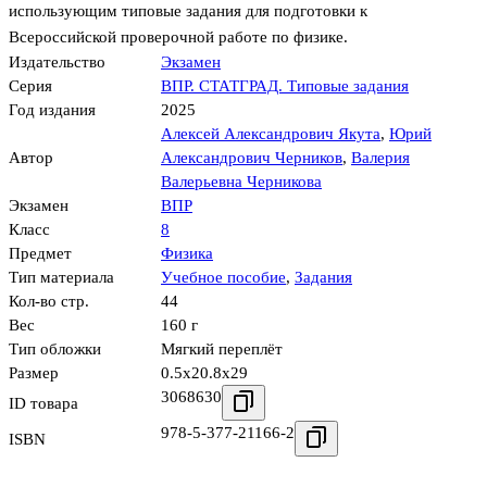
использующим типовые задания для подготовки к
Всероссийской проверочной работе по физике.
Издательство
Экзамен
Серия
ВПР. СТАТГРАД. Типовые задания
Год издания
2025
Алексей Александрович Якута
,
Юрий
Автор
Александрович Черников
,
Валерия
Валерьевна Черникова
Экзамен
ВПР
Класс
8
Предмет
Физика
Тип материала
Учебное пособие
,
Задания
Кол-во стр.
44
Вес
160 г
Тип обложки
Мягкий переплёт
Размер
0.5x20.8x29
3068630
ID товара
978-5-377-21166-2
ISBN