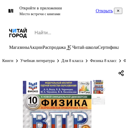
Откройте в приложении
Открыть
Место встречи с книгами
Магазины
Акции
Распродажа
Читай-школа
Сертификаты
П
Книги
Учебная литература
Для 8 класса
Физика 8 класс
Фи