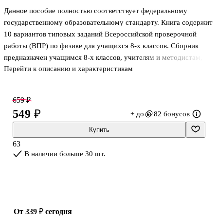
Данное пособие полностью соответствует федеральному
государственному образовательному стандарту. Книга содержит
10 вариантов типовых заданий Всероссийской проверочной
работы (ВПР) по физике для учащихся 8-х классов. Сборник
предназначен учащимся 8-х классов, учителям и методистам,
Перейти к описанию и характеристикам
использующим типовые задания для подготовки к
Всероссийской проверочной работе по физике.
659 ₽
549 ₽
+ до
82 бонусов
Купить
63
В наличии больше 30 шт.
от 339 ₽
сегодня