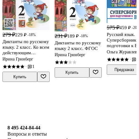
575 ₽
459 ₽
-20
279 ₽
Русский язык.
229 ₽
-18%
231 ₽
189 ₽
-18%
Суперсборник 
Диктанты по русскому
Диктанты по русскому
подготовки к В
языку. 2 класс. Ко всем
языку 2 класс. ФГОС
класс
Ольга Журавлева
действующим
Ирина Гринберг
учебникам
Ирина Гринберг
2
·
1
·
Предзаказ
Купить
Купить
8 495 424-84-44
Вопросы и ответы