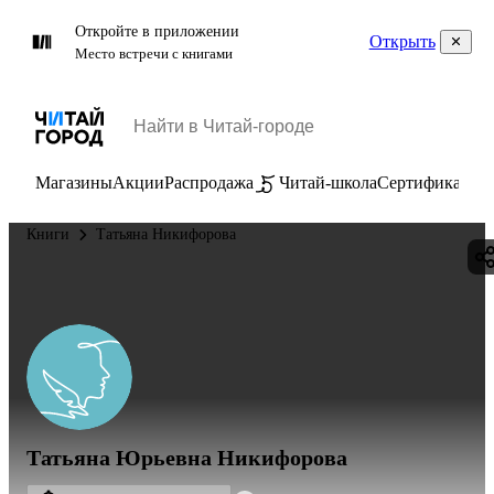
Откройте в приложении
Открыть
Место встречи с книгами
Магазины
Акции
Распродажа
Читай-школа
Сертификаты
П
Книги
Татьяна Никифорова
Татьяна Юрьевна Никифорова