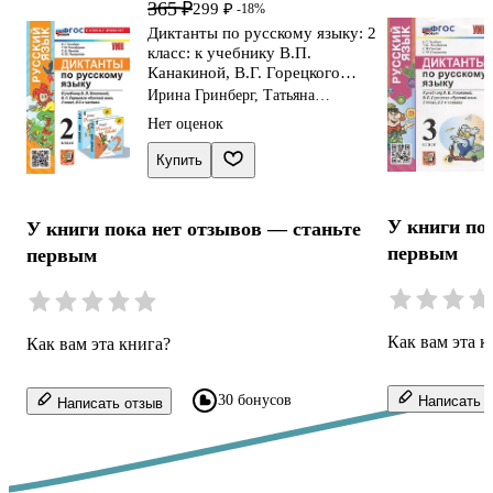
365 ₽
299 ₽
-18%
Диктанты по русскому языку: 2
класс: к учебнику В.П.
Канакиной, В.Г. Горецкого
"Русский язык. 2 класс. В 2-х
Ирина Гринберг, Татьяна
частях". ФГОС НОВЫЙ (к
Никифорова, Светлана Панкова
Нет оценок
новому учебнику)
Купить
У книги по
У книги пока нет отзывов — станьте
первым
первым
Как вам эта к
Как вам эта книга?
30 бонусов
Написать о
Написать отзыв