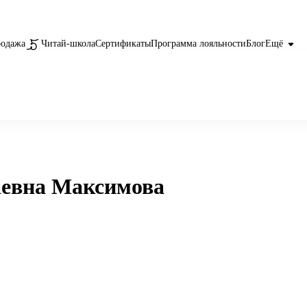
родажа
Читай-школа
Сертификаты
Программа лояльности
Блог
Ещё
аевна Максимова