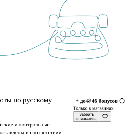
оты по русскому
+ до
46 бонусов
Только в магазинах
 Забрать

из магазина
еские и контрольные
составлены в соответствии