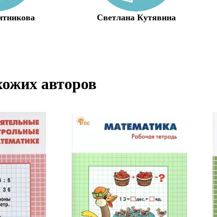
итникова
Светлана Кутявина
хожих авторов