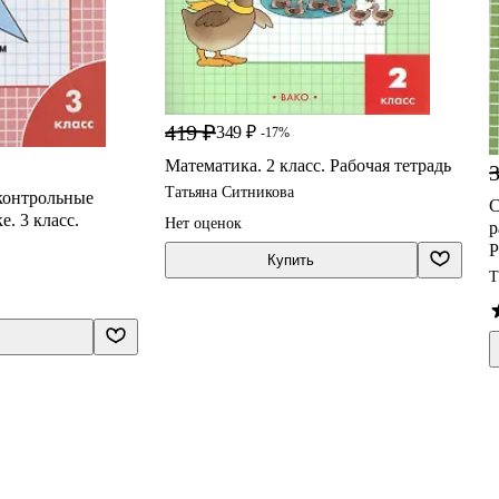
419 ₽
349 ₽
-17%
Математика. 2 класс. Рабочая тетрадь
3
Татьяна Ситникова
контрольные
С
. 3 класс.
Нет оценок
р
Р
Купить
Т