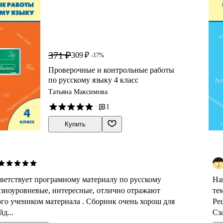
371 ₽
309 ₽
-17%
Проверочные и контрольные работы
по русскому языку 4 класс
Татьяна Максимова
·
1
Купить
ветствует програмному материалу по русскому
На
разноуровневые, интересные, отлично отражают
тем
ого учеником материала . Сборник очень хорош для
Ре
д...
Сза