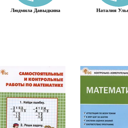
Людмила Давыдкина
Наталия Уль