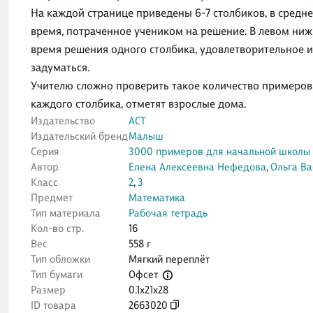
На каждой странице приведены 6-7 столбиков, в средне
время, потраченное учеником на решение. В левом ни
время решения одного столбика, удовлетворительное и 
задуматься.
Учителю сложно проверить такое количество примеров,
каждого столбика, отметят взрослые дома.
Издательство
АСТ
Издательский бренд
Малыш
Серия
3000 примеров для начальной школы
Автор
Елена Алексеевна Нефедова
,
Ольга Ва
Класс
2
,
3
Предмет
Математика
Тип материала
Рабочая тетрадь
Кол-во стр.
16
Вес
558 г
Тип обложки
Мягкий переплёт
Офсет
Тип бумаги
Размер
0.1x21x28
ID товара
2663020