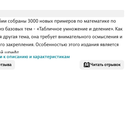
бии собраны 3000 новых примеров по математике по
из базовых тем - «Табличное умножение и деление». Как
я другая тема, она требует внимательного осмысления и
го закрепления. Особенностью этого издания является
й шрифт.
и к описанию и характеристикам
казывает практика, ученик полностью усвоил тему, если
отзыва
Читать отрывок
 пример и записывает ответ в течение 4-7 секунд. В этом
 можно говорить, что навык счета доведен до
тизма.
дой странице приведены 6-7 столбиков, в среднем по 35
ов. В конце столбика записывается время, потраченное
ом на решение. В левом нижнем углу обозначены
льные цифры: идеальное время решения одного
ка, удовлетворительное и результат