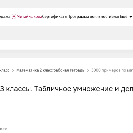
одажа
Читай-школа
Сертификаты
Программа лояльности
Блог
Ещё
класс
Математика 2 класс рабочая тетрадь
3000 примеров по мат
-3 классы. Табличное умножение и де
овек