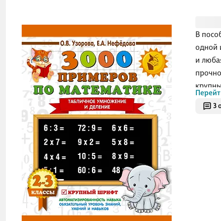
В посо
одной 
и люба
прочно
крупны
Перейт
Как по
3 
решает
случае
автома
На каж
пример
ученик
контро
столби