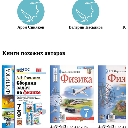
Арон Синяков
Валерий Касьянов
Юр
Книги похожих авторов
1 619 ₽
1 619 ₽
1 349 ₽
1 349 ₽
-17%