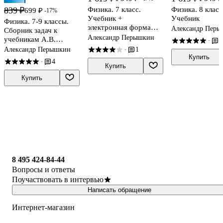
839 ₽
Физика. 7 класс.
Физика. 8 класс
699 ₽
-17%
Учебник +
Учебник
Физика. 7-9 классы.
электронная форма
Александр Пер
Сборник задач к
учебника
Александр Перышкин
учебникам А.В.
1
·
Перышкина "Физика. 7
Александр Перышкин
1
·
класс", "Физика. 8
Купить
4
·
класс", "Физика. 9
Купить
класс". ФГОС НОВЫЙ
Купить
8 495 424-84-44
Вопросы и ответы
Поучаствовать в интервью
Написать обращение
Интернет-магазин