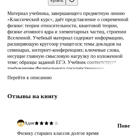
Купить
Материал учебника, завершающего предметную линию
«Классический курс», даёт представление о современной
физике: теории относительности, квантовой теории,
физике атомного ядра и элементарных частиц, строении
Вселенной. Учебный материал содержит информацию,
расширяющую кругозор учащегося; темы докладов на
семинарах, интернет-конференциях; ключевые слова,
несущие главную смысловую нагрузку по изложенной
теме; образцы заданий ЕГЭ. Учебник соответствует
требованиям Федерального государственного
образовательного стандарта среднего общего образования
Перейти к описанию
и реализует базовый и углублённый уровни образования
учащихся 11 классов.
Отзывы на книгу
Адам
Повере
Физику старших классов долгое время