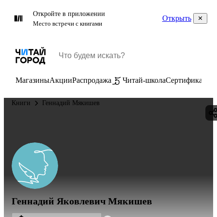
Откройте в приложении
Открыть
Место встречи с книгами
Магазины
Акции
Распродажа
Читай-школа
Сертификаты
П
Книги
Геннадий Мякишев
Геннадий Яковлевич Мякишев