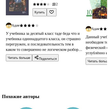
2
·
Купить
Адам
Адам
У учебника за десятый класс таде беда что и
Данный учебн
учебника одиннадцатого класса, он страшно
необходим тем
перегружен, и последовательность тем в
физический ф
каком то совершенно не логическом разборе.
углублённо и
Тема электродинамики и сразу за ...
Читать больше
физика один 
Поделиться
Читать больш
р...
Похожие авторы