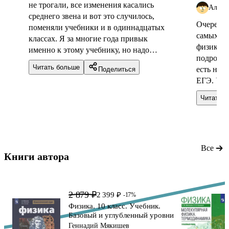
не трогали, все изменения касались
Алекс
среднего звена и вот это случилось,
Очередно
поменяли учебники и в одиннадцатых
самых из
классах. Я за многие года привык
физике. 
именно к этому учебнику, но надо
подробно
признать, он слишком перегружен,
Читать больше
есть неп
Поделиться
последовательность тем не очень
ЕГЭ. Уче
логичная, слишком много сносок,
образова
старшеклассники в них путаются.
Читать 
Единстве
нескольк
некоторы
оптималь
время.
Все
Книги автора 
2 879 ₽
2 399 ₽
-17%
Физика. 10 класс. Учебник.
Базовый и углубленный уровни
Геннадий Мякишев