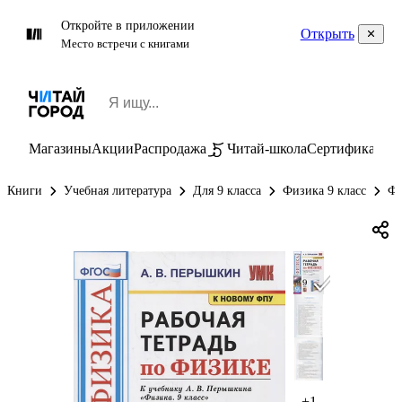
Откройте в приложении
Открыть
Место встречи с книгами
Магазины
Акции
Распродажа
Читай-школа
Сертификаты
П
Книги
Учебная литература
Для 9 класса
Физика 9 класс
Фи
+1