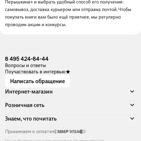
Перышкина» и выбрать удобный способ его получения:
самовывоз, доставка курьером или отправка почтой. Чтобы
покупать книги вам было ещё приятнее, мы регулярно
проводим акции и конкурсы.
8 495 424-84-44
Вопросы и ответы
Поучаствовать в интервью
Написать обращение
Интернет-магазин
Акции
Розничная сеть
Распродажа
Доставка и оплата
Адреса магазинов
Знаем, что почитать
Программа лояльности
Книжный Дозор
Подарочные сертификаты
О компании
Скоро в продаже
Принимаем к оплате
Правила продажи
Читай-город для бизнеса
Эксклюзивные новинки