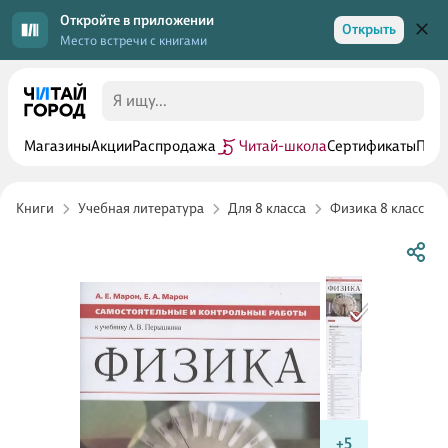
Откройте в приложении
Открыть
Место встречи с книгами
Магазины
Акции
Распродажа
Читай-школа
Сертификаты
Прог
Книги
Учебная литература
Для 8 класса
Физика 8 класс
+5