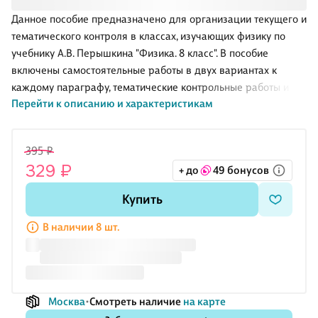
Данное пособие предназначено для организации текущего и
тематического контроля в классах, изучающих физику по
учебнику А.В. Перышкина "Физика. 8 класс". В пособие
включены самостоятельные работы в двух вариантах к
каждому параграфу, тематические контрольные работы и
Перейти к описанию и характеристикам
итоговая контрольная работа в четырех вариантах.
Качественные, расчетные и графические задачи,
приведенные в пособии, позволяют проверить уровень
395 ₽
сформированности понятийного аппарата, умение
329 ₽
+ до
49 бонусов
применять физические законы в типичных ситуациях и
организовывать рефлексию учебной деятельности на уроке.
Купить
В наличии 8 шт.
Москва
Смотреть наличие
на карте