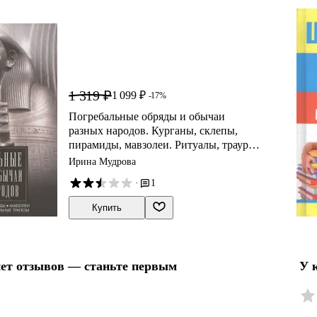
1 319 ₽
1 099 ₽
-17%
Погребальные обряды и обычаи
разных народов. Курганы, склепы,
пирамиды, мавзолеи. Ритуалы, траур,
поминальные трапезы
Ирина Мудрова
·
1
Купить
нет отзывов — станьте первым
У 