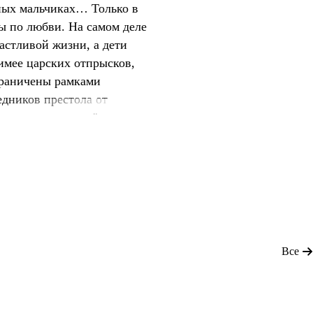
ных мальчиках… Только в
бы по любви. На самом деле
астливой жизни, а дети
имее царских отпрысков,
граничены рамками
дников престола от
 различных племён иногда
приносили в жертву. Они
х играх, заложниками,
еских браков. Например,
Все