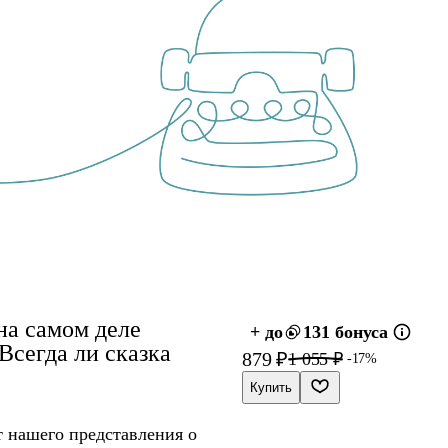
на самом деле
+ до
131 бонуса
Всегда ли сказка
879 ₽
1 055 ₽
-17%
Купить
т нашего представления о