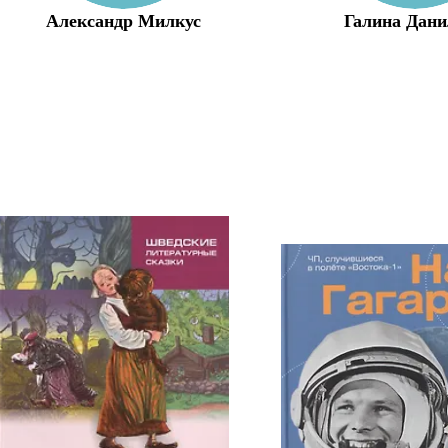
Александр Милкус
Галина Дани