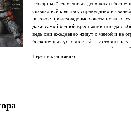
"сахарных" счастливых девочках и беспеч
сказках всё красиво, справедливо и свадь
высокое происхождение совсем не залог сч
даже самой бедной крестьянки иногда люб
ведь они ежедневно живут с мамой и не о
бесконечных условностей… Истории насле
императорских отпрысков до детей вождей
безрадостны. Детей продавали, а порой и 
Перейти к описанию
служили разменной монетой в политически
предметом торга при заключении династич
совсем ещё мал
ора 