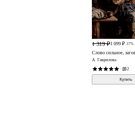
1 319 ₽
1 099 ₽
-17%
Слово сильное, заго
А. Гаврилова
·
2
Купить