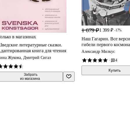
1 679 ₽
1 399 ₽
-17%
олько в магазинах
Наш Гагарин. Все верси
гибели первого космона
ведские литературные сказки.
даптированная книга для чтения
Александр Милкус
ина Жукова, Дмитрий Сигал
·
4
Купить
 Забрать

из магазина