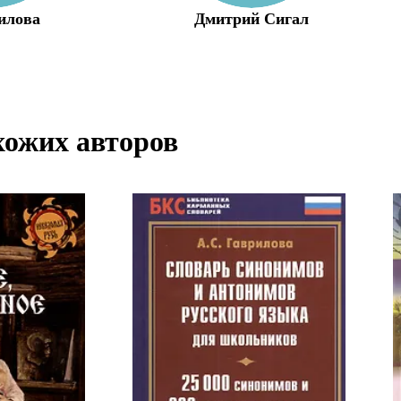
илова
Дмитрий Сигал
хожих авторов