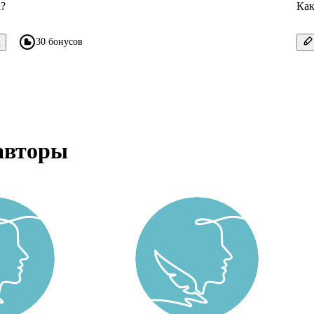
а?
Как
30 бонусов
в
авторы