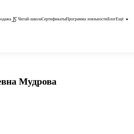
родажа
Читай-школа
Сертификаты
Программа лояльности
Блог
Ещё
евна Мудрова