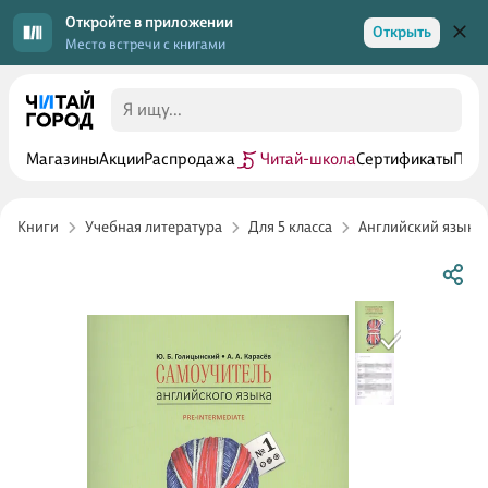
Откройте в приложении
Открыть
Место встречи с книгами
Магазины
Акции
Распродажа
Читай-школа
Сертификаты
Прог
Книги
Учебная литература
Для 5 класса
Английский язык 5