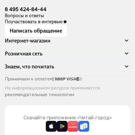
8 495 424-84-44
Вопросы и ответы
Поучаствовать в интервью
Написать обращение
Интернет-магазин
Акции
Розничная сеть
Распродажа
Доставка и оплата
Адреса магазинов
Знаем, что почитать
Программа лояльности
Книжный Дозор
Подарочные сертификаты
О компании
Скоро в продаже
Принимаем к оплате
Правила продажи
Читай-город для бизнеса
Эксклюзивные новинки
На информационном ресурсе применяются
Политика конфиденциальности
Хотите у нас работать?
Лучшие из лучших
рекомендательные технологии
.
Читай-журнал
Книжные циклы
Что ещё почитать?
Скачайте приложение «Читай-город»