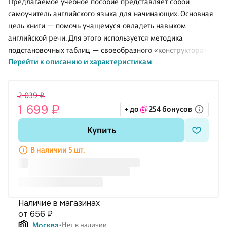
Предлагаемое учебное пособие представляет собой
самоучитель английского языка для начинающих. Основная
цель книги — помочь учащемуся овладеть навыком
английской речи. Для этого используется методика
подстановочных таблиц — своеобразного «конструктора», с
Перейти к описанию и характеристикам
помощью которого учащийся строит английские
предложения на основе устойчивых речевых оборотов.
Метод подстановочных таблиц является эффективным
2 039 ₽
способом овладения английским языком для
1 699 ₽
+ до
254 бонусов
русскоговорящих учащихся. С помощью фонетического
курса самоучителя, тренировочных упражнений и
Купить
аудиоматериала, записанного носителями английского
языка, учащийся сможет овладеть правильным английским
В наличии 5 шт.
произношением. В десяти разделах самоучителя материал
подае
Наличие в магазинах
от 656 ₽
Москва
Нет в наличии