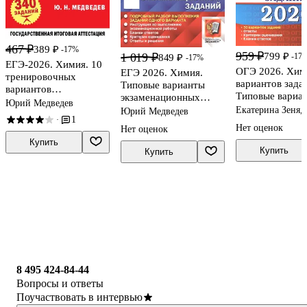
467 ₽
389 ₽
-17%
959 ₽
799 ₽
1 019 ₽
-17
849 ₽
-17%
ЕГЭ-2026. Химия. 10
ОГЭ 2026. Хим
ЕГЭ 2026. Химия.
тренировочных
вариантов зада
Типовые варианты
вариантов
Типовые вариа
экзаменационных
экзаменационных
Юрий Медведев
экзаменационн
заданий. 30 вариантов.
Екатерина Зеня
Юрий Медведев
работ. 340 заданий
1
заданий
·
Медведев
Подробный разбор
Нет оценок
Нет оценок
выполнения заданий
Купить
одного варианта.
Купить
Купить
Инструкция по
выполнению
экзаменационной
работы. Бланки
ответов. Критерии
оценивания. Ответы и
решения
8 495 424-84-44
Вопросы и ответы
Поучаствовать в интервью