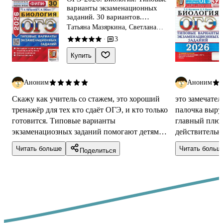
варианты экзаменационных
заданий. 30 вариантов.
Инструкция по выполнению
Татьяна Мазяркина, Светлана
экзаменационной работы.
Первак
3
·
Критерии оценивания. Ответы
и решения
Купить
Аноним
Аноним
Скажу как учитель со стажем, это хороший
это замечател
тренажёр для тех кто сдаёт ОГЭ, и кто только
палочка выруч
готовится. Типовые варианты
главный плюс 
экзаменациозных заданий помогают детям
действительн
попрактиковаться и понять какие темы и
ОГЭ, поэтому
Читать больше
Читать больш
Поделиться
задания ...
максимал...