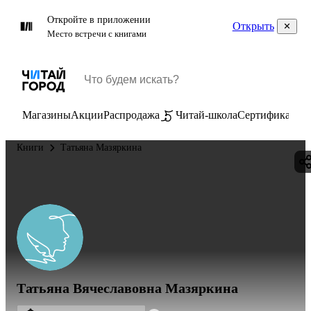
Откройте в приложении
Открыть
Место встречи с книгами
Магазины
Акции
Распродажа
Читай-школа
Сертификаты
П
Книги
Татьяна Мазяркина
Татьяна Вячеславовна Мазяркина