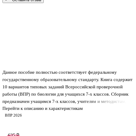
Данное пособие полностью соответствует федеральному
государственному образовательному стандарту. Книга содержит
10 вариантов типовых заданий Всероссийской проверочной
работы (ВПР) по биологии для учащихся 7-х классов. Сборник
предназначен учащимся 7-х классов, учителям и методистам,
Перейти к описанию и характеристикам
использующим типовые задания для подготовки к
ВПР 2026
Всероссийской проверочной работе по биологии.
635 ₽