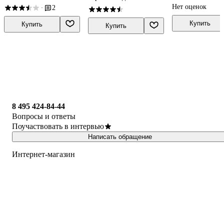
неврологическ
точечный, линейный,
Нет оценок
2
·
больных
зональный,
рефлекторно-
Купить
Купить
Купить
сегментарный, шиацу,
гуаша, вакуумный и
металлотер
8 495 424-84-44
Вопросы и ответы
Поучаствовать в интервью
Написать обращение
Интернет-магазин