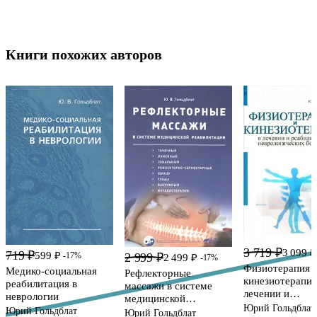
Книги похожих авторов
3 719 ₽
3 099 ₽
719 ₽
599 ₽
2 999 ₽
-17%
2 499 ₽
-17%
Физиотерапия 
Медико-социальная
Рефлекторные
кинезиотерапия
реабилитация в
массажи в системе
лечении и
неврологии
медицинской
реабилитации
Юрий Гольдблат
реабилитации:
Юрий Гольдблат
Юрий Гольдблат