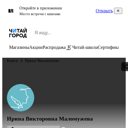
Откройте в приложении
Открыть
Место встречи с книгами
Магазины
Акции
Распродажа
Читай-школа
Сертификаты
П
Книги
Ирина Маломужева
Ирина Викторовна Маломужева