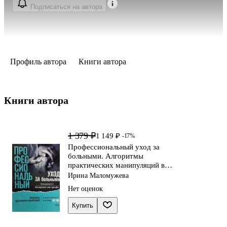
Подписаться на автора
Профиль автора
Книги автора
Книги автора 
1 379 ₽
1 149 ₽
-17%
Профессиональный уход за
больными. Алгоритмы
практических манипуляций в
медучреждении и на дому.
Ирина Маломужева
Доступно от профи
Нет оценок
Купить