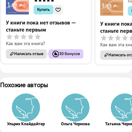
Н
Купить
У книги пока нет отзывов —
У книги пок
станьте первым
станьте пер
Как вам эта книга?
Как вам эта кн
Написать отзыв
30 бонусов
Написать от
Похожие авторы
Ульрих Клайдайтер
Ольга Чернова
Татьяна Чер