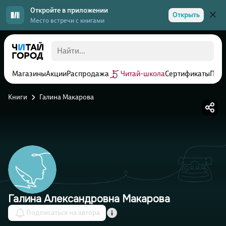
Откройте в приложении
Открыть
Место встречи с книгами
Магазины
Акции
Распродажа
Читай-школа
Сертификаты
Прог
Книги
Галина Макарова
Галина Александровна Макарова
Подписаться на автора