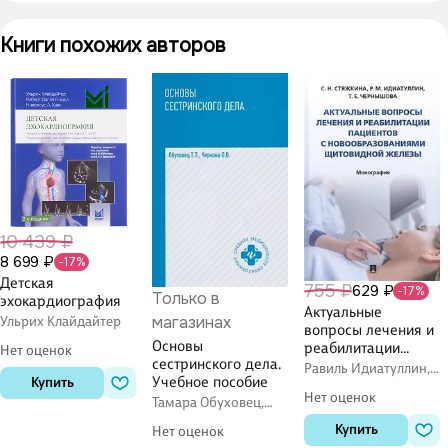
Книги похожих авторов
10 439 ₽
8 699 ₽
-17%
Детская
755 ₽
629 ₽
-17%
Только в
эхокардиография
Актуальные
магазинах
Ульрих Клайдайтер
вопросы лечения и
Основы
реабилитации
Нет оценок
сестринского дела.
пациентов с
Равиль Идиатуллин,
Учебное пособие
Купить
новообразованиям
Светлана Стяжкина,
Нет оценок
Татьяна Чернышова
и щитовидной
Тамара Обуховец,
Ольга Чернова
железы.
Купить
Нет оценок
Монография