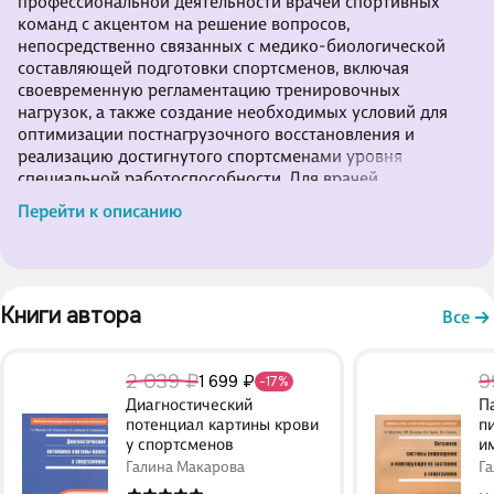
профессиональной деятельности врачей спортивных
команд с акцентом на решение вопросов,
непосредственно связанных с медико-биологической
составляющей подготовки спортсменов, включая
своевременную регламентацию тренировочных
нагрузок, а также создание необходимых условий для
оптимизации постнагрузочного восстановления и
реализацию достигнутого спортсменами уровня
специальной работоспособности. Для врачей
спортивных команд, тренеров, специалистов в области
Перейти к описанию
спортивной медицины.
Книги автора 
Все
2 039 ₽
9
1 699 ₽
-17%
Диагностический
П
потенциал картины крови
п
у спортсменов
и
с
Галина Макарова
Г