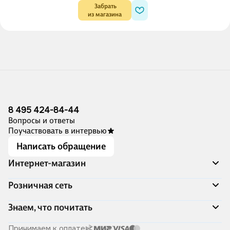
 Забрать

из магазина
8 495 424-84-44
Вопросы и ответы
Поучаствовать в интервью
Написать обращение
Интернет-магазин
Акции
Розничная сеть
Распродажа
Доставка и оплата
Адреса магазинов
Знаем, что почитать
Программа лояльности
Книжный Дозор
Подарочные сертификаты
О компании
Скоро в продаже
Принимаем к оплате