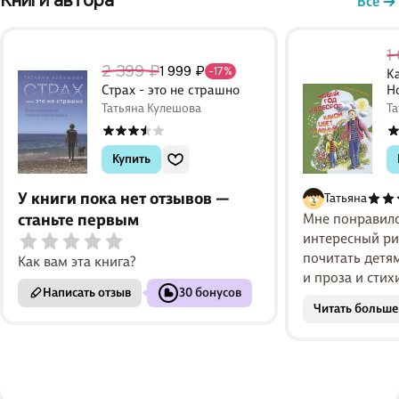
Книги автора 
Все
день ее почитать ему. На обратной
читать час
стороне книги имеется информация
довольны.ж
1
об аналогичных книжках этой
обложки, п
2 399 ₽
1 999 ₽
-17%
К
серии.
временем э
Страх - это не страшно
Н
Татьяна Кулешова
Та
Купить
У книги пока нет отзывов —
Татьяна
станьте первым
Мне понравилс
интересный ри
почитать детям
Как вам эта книга?
и проза и стих
Написать отзыв
30 бонусов
красочные илл
Читать больше
прочитали всю 
детям не о...