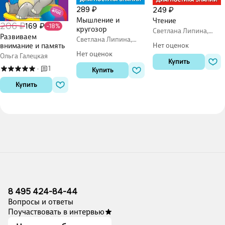
289 ₽
249 ₽
Мышление и
Чтение
206 ₽
169 ₽
-18%
кругозор
Светлана Липина,
Развиваем
Ирина Полещук
Светлана Липина,
Нет оценок
внимание и память
Ирина Полещук
Нет оценок
Ольга Галецкая
Купить
1
·
Купить
Купить
8 495 424-84-44
Вопросы и ответы
Поучаствовать в интервью