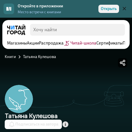
Откройте в приложении
Открыть
Место встречи с книгами
Магазины
Акции
Распродажа
Читай-школа
Сертификаты
Прог
Книги
Татьяна Кулешова
Татьяна Кулешова
Подписаться на автора