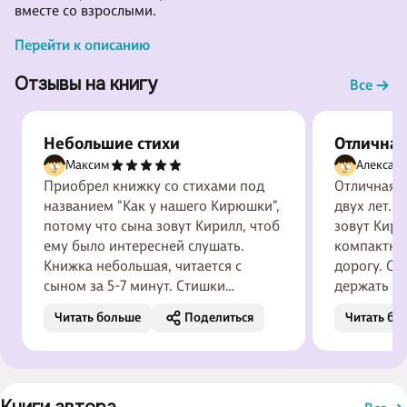
вместе со взрослыми.
Перейти к описанию
Отзывы на книгу
Все
Небольшие стихи
Отлична
Максим
Алексан
Приобрел книжку со стихами под
Отличная к
названием "Как у нашего Кирюшки",
двух лет. 
потому что сына зовут Кирилл, чтоб
зовут Кири
ему было интересней слушать.
компактная
Книжка небольшая, читается с
дорогу. Стра
сыном за 5-7 минут. Стишки
держать и 
складные, забавные, порой
Очень понр
Читать больше
Поделиться
Читать бо
смешные. К каждому стишку есть
цветной ри
сопутствующие красочные
При его п
иллюстрации, сын с удовольствием
ребёнка ра
рассматривает их. Книжка ему
их названи
нравится, просит почти каждый
книжка оче