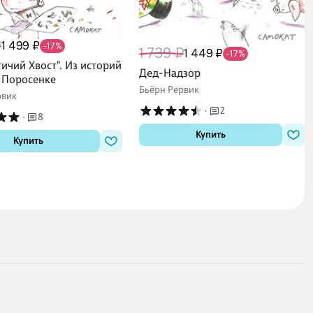
₽
1 499 ₽
-17%
1 739 ₽
1 449 ₽
-17%
ичий Хвост". Из историй
Дед-Надзор
и Поросенке
Бьёрн Рервик
рвик
·
2
·
8
Купить
Купить