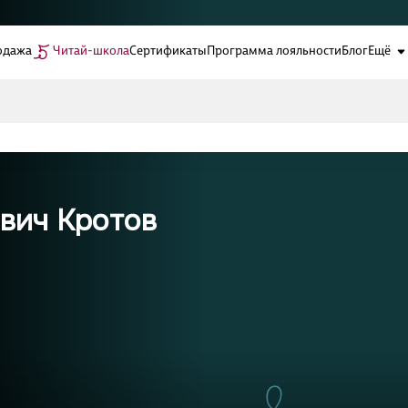
одажа
Читай-школа
Сертификаты
Программа лояльности
Блог
Ещё
вич Кротов