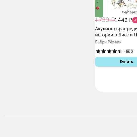
1 739 ₽
1 449 ₽
-
Акулиска враг ред
истории о Лисе и 
Бьёрн Рёрвик
·
8
Купить