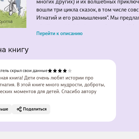
многих других) и их волшебных приключ
вошли три цикла сказок, в том числе сов
Игнатий и его размышления". Мы предлаг
истории вместе с детьми: малыши пора
сказочных персонажей, а взрослые - прит
Перейти к описанию
глубине и нежному юмору.
на книгу
тель скрыл свои данные
ная книга! Дети очень любят истории про
гнатия. В этой книге много мудрости, доброты,
еских моментов для детей. Спасибо автору
льше
Поделиться