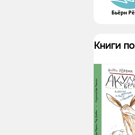
Бьёрн Р
Книги п