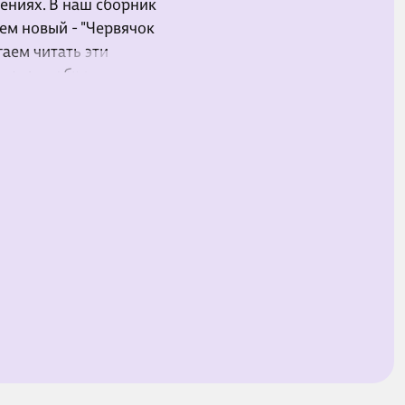
ениях. В наш сборник
сем новый - "Червячок
аем читать эти
дуются доброму миру
чевой канве книги, ее