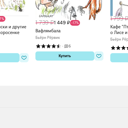
1 799 
17%
1 739 ₽
1 449 ₽
-17%
иски и другие
Кафе "Пт
Вафлямбала
Поросенке
о Лисе 
Бьёрн Рёрвик
Бьёрн Рё
·
6
Купить