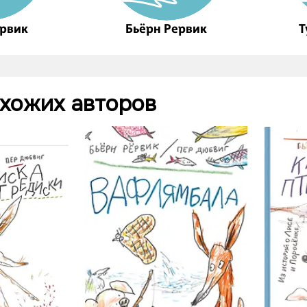
ёрвик
Бьёрн Рервик
Т
охожих авторов