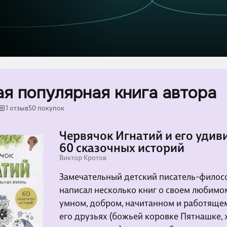
я популярная книга автора
1 отзыв
50 покупок
Червячок Игнатий и его удив
60 сказочных историй
Виктор Кротов
Замечательный детский писатель-филос
написал несколько книг о своем любимом
умном, добром, начитанном и работящем
его друзьях (божьей коровке Пятнашке,