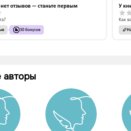
 нет отзывов — станьте первым
У кн
га?
Как в
ыв
30 бонусов
На
 авторы