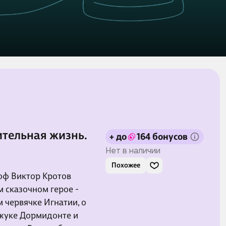
ительная жизнь.
+ до
164 бонусов
Нет в наличии
Похожее
оф Виктор Кротов
 сказочном герое -
 червячке Игнатии, о
 жуке Дормидонте и