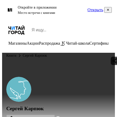
Откройте в приложении
Открыть
Место встречи с книгами
Магазины
Акции
Распродажа
Читай-школа
Сертификаты
П
Книги
Сергей Карпюк
Сергей Карпюк