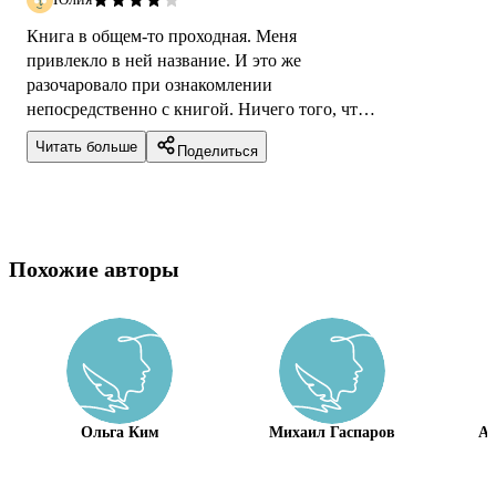
Книга в общем-то проходная. Меня
привлекло в ней название. И это же
разочаровало при ознакомлении
непосредственно с книгой. Ничего того, что
ожидала, я в ней не нашла. Кроме того,
Читать больше
Поделиться
информация подана су...
Похожие авторы
Ольга Ким
Михаил Гаспаров
А.