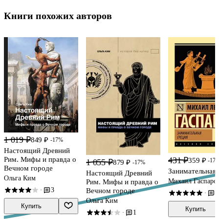
Книги похожих авторов
1 019 ₽
849 ₽
-17%
Настоящий Древний
431 ₽
Рим. Мифы и правда о
359 ₽
-17
1 055 ₽
879 ₽
-17%
Вечном городе
Занимательная 
Настоящий Древний
Ольга Ким
Михаил Гаспаро
Рим. Мифы и правда о
3
Вечном городе
·
2
·
Ольга Ким
Купить
Купить
1
·