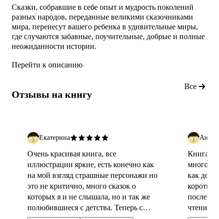
Сказки, собравшие в себе опыт и мудрость поколений
разных народов, переданные великими сказочниками
мира, перенесут вашего ребенка в удивительные миры,
где случаются забавные, поучительные, добрые и полные
неожиданности истории.
Перейти к описанию
Все
Отзывы на книгу
Екатерина
Анна
Очень красивая книга, все
Книга оч
иллюстрации яркие, есть конечно как
много ск
на мой взгляд страшные персонажи но
как дост
это не критично, много сказок о
коротыши
которых я и не слышала, но и так же
после пе
полюбившиеся с детства. Теперь с
чтением.
дочкой будем читать по вечерам мои
крупный 