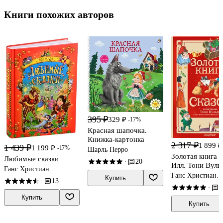
Книги похожих авторов
395 ₽
329 ₽
-17%
Красная шапочка.
Книжка-картонка
2 317 ₽
1 899 ₽
1 439 ₽
1 199 ₽
-17%
Шарль Перро
Золотая книга с
Любимые сказки
20
·
Илл. Тони Вуль
Ганс Христиан
Ганс Христиан
Андерсен, Вильгельм
Купить
13
·
Андерсен, Шарл
Гауф, Вильгельм Гримм,
2
·
Якоб Гримм, Шарль
Купить
Перро
Купить