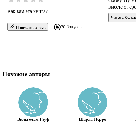
сказку эту хо
вместе с гер
Как вам эта книга?
вспомнить о т
Читать больш
30 бонусов
Написать отзыв
Похожие авторы
Вильгельм Гауф
Шарль Перро
М