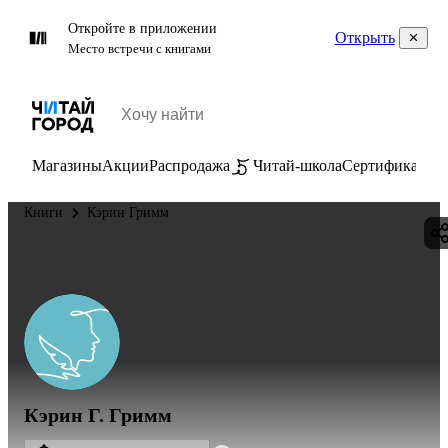
Откройте в приложении
Открыть
Место встречи с книгами
Магазины
Акции
Распродажа
Читай-школа
Сертификаты
П
Книги
Кэрин Гримм
Кэрин Г. Гримм