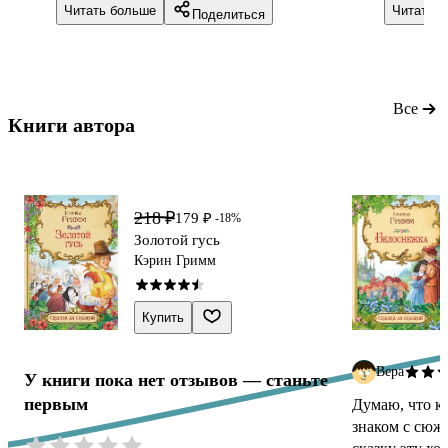
Читать больше
Читать 
Поделиться
любимые истории и конечно узнавать
яркие,но
и новые, как для меня так и для неё.
иллюстра
Дочка оценила книгу, долго сидела
Единстве
рассматривала картинки, рекомендую
небольшо
к покупке
увксеста
Все
Книги автора 
читать.
218 ₽
179 ₽
-18%
Золотой гусь
Кэрин Гримм
Купить
Вера
У книги пока нет отзывов — станьте
первым
Думаю, что к
знаком с сюже