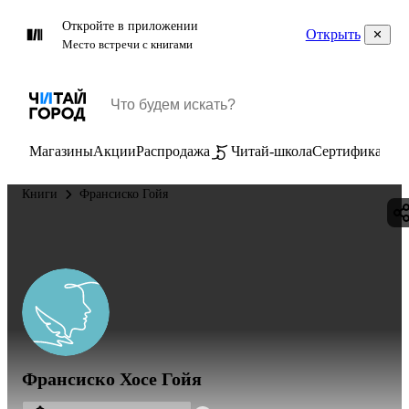
Откройте в приложении
Открыть
Место встречи с книгами
Магазины
Акции
Распродажа
Читай-школа
Сертификаты
П
Книги
Франсиско Гойя
Франсиско Хосе Гойя