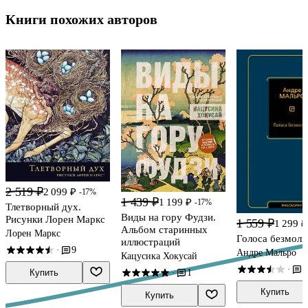
Книги похожих авторов
2 519 ₽
2 099 ₽
-17%
1 439 ₽
1 199 ₽
-17%
Тлетворный дух.
Виды на гору Фудзи.
Рисунки Лорен Маркс
1 559 ₽
1 299 ₽
Альбом старинных
Лорен Маркс
Голоса безмолв
иллюстраций
9
·
Андре Мальро
Кацусика Хокусай
4
·
1
Купить
·
Купить
Купить