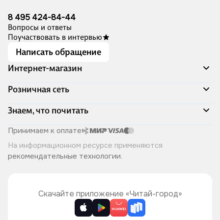
8 495 424-84-44
Вопросы и ответы
Поучаствовать в интервью
Написать обращение
Интернет-магазин
Акции
Розничная сеть
Распродажа
Доставка и оплата
Адреса магазинов
Знаем, что почитать
Программа лояльности
Книжный Дозор
Подарочные сертификаты
О компании
Скоро в продаже
Принимаем к оплате
Правила продажи
Читай-город для бизнеса
Эксклюзивные новинки
На информационном ресурсе применяются
Политика конфиденциальности
Хотите у нас работать?
Лучшие из лучших
рекомендательные технологии
.
Читай-журнал
Книжные циклы
Что ещё почитать?
Скачайте приложение «Читай-город»