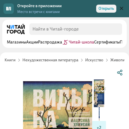
Откройте в приложении
Открыть
Место встречи с книгами
Магазины
Акции
Распродажа
Читай-школа
Сертификаты
Прог
Книги
Нехудожественная литература
Искусство
Живопись 
+2