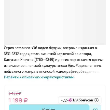
Серия эстампов «36 видов Фудзи», впервые изданная в
1831–1832 годах, стала визитной карточкой ее автора,
Кацусики Хокусая (1760—1849) и до сих пор остается одним
из символов японской культуры эпохи Эдо. Родоначальник
пейзажного жанра в японской ксилографии, объединивший
Перейти к описанию и характеристикам
изобразительные традиции Японии, Китая и некоторых стран
Европы, Хокусай оказал заметное влияние на европейскую
живопись и декоративное искусство. Очередное издание в
1 439 ₽
серии «Пинакотека Антропос» публикует шедевр Хокусая в
1 199 ₽
+ до
179 бонусов
формате, предназначенном для художников и дизайнеров,
профессионалов и любителей. Отрывные листы с