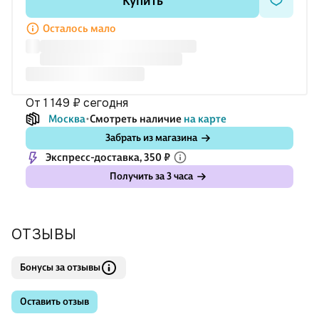
Купить
репродукциями удобно копировать и использовать как
элемент декора в интерьере, а блок контурных копий можно
Осталось мало
от 1 149 ₽
сегодня
Москва
Смотреть наличие
на карте
Забрать из магазина
Экспресс-доставка, 350 ₽
Получить за 3 часа
ОТЗЫВЫ
Бонусы за отзывы
Оставить отзыв