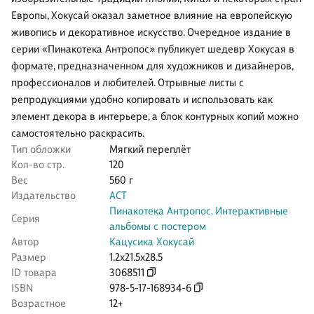
Европы, Хокусай оказал заметное влияние на европейскую
живопись и декоративное искусство. Очередное издание в
серии «Пинакотека Антропос» публикует шедевр Хокусая в
формате, предназначенном для художников и дизайнеров,
профессионалов и любителей. Отрывные листы с
репродукциями удобно копировать и использовать как
элемент декора в интерьере, а блок контурных копий можно
самостоятельно раскрасить.
Тип обложки
Мягкий переплёт
Кол-во стр.
120
Вес
560 г
Издательство
АСТ
Пинакотека Антропос. Интерактивные
Серия
альбомы с постером
Автор
Кацусика Хокусай
Размер
1.2x21.5x28.5
ID товара
3068511
ISBN
978-5-17-168934-6
Возрастное
12+